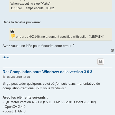
When executing step "Make"
11:35:41: Temps écoulé : 00:02.
Dans la fénêtre problème:
erreur : LNK1146: no argument specified with option '/LIBPATH:'
Avez-vous une idée pour résoudre cette erreur ?
clava
Re: Compilation sous Windows de la version 3.9.3
P
16 Mar 2018, 15:31
o
s
Si ça peut aider quelqu'un, voici où j'en suis dans ma tentative de
t
compilation d'actiona 3.9.3 sous windows :
Avec les éléments suivants :
- QtCreator version 4.5.1 (Qt 5.10.1 MSVC2015 OpenGL 32bit)
- OpenCV-2.4.9
- boost_1_66_0