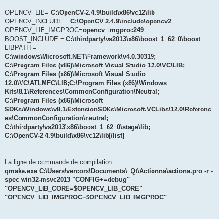
OPENCV_LIB=
C:\OpenCV-2.4.9\build\x86\vc12\lib
OPENCV_INCLUDE =
C:\OpenCV-2.4.9\include\opencv2
OPENCV_LIB_IMGPROC=
opencv_imgproc249
BOOST_INCLUDE =
C:\thirdparty\vs2013\x86\boost_1_62_0\boost
LIBPATH =
C:\windows\Microsoft.NET\Framework\v4.0.30319;
C:\Program Files (x86)\Microsoft Visual Studio 12.0\VC\LIB;
C:\Program Files (x86)\Microsoft Visual Studio
12.0\VC\ATLMFC\LIB;C:\Program Files (x86)\Windows
Kits\8.1\References\CommonConfiguration\Neutral;
C:\Program Files (x86)\Microsoft
SDKs\Windows\v8.1\ExtensionSDKs\Microsoft.VCLibs\12.0\Referenc
es\CommonConfiguration\neutral;
C:\thirdparty\vs2013\x86\boost_1_62_0\stage\lib;
C:\OpenCV-2.4.9\build\x86\vc12\lib[/list]
La ligne de commande de compilation:
qmake.exe C:\Users\vercors\Documents\_Qt\Actionna\actiona.pro -r -
spec win32-msvc2013 "CONFIG+=debug"
"OPENCV_LIB_CORE=$OPENCV_LIB_CORE"
"OPENCV_LIB_IMGPROC=$OPENCV_LIB_IMGPROC"