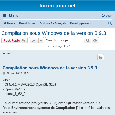
forum.jmgr.net
FAQ
Login
S
Home
Board index
Actiona 3 - Français
Développement
e
Compilation sous Windows de la version 3.9.3
a
Search
Advanced s
Post Reply
r
5 posts • Page
1
of
1
c
vercors
h
Compilation sous Windows de la version 3.9.3
P
29 Nov 2017, 11:54
o
s
kits :
t
- Qt 5.4.1 MSVC2013 OpenGL 32bit
- OpenCV-2.4.9
- boost_1_62_0
J'ai ouvert
actiona.pro
(versio 3.9.3) avec
QtCreator version 3.3.1
.
Dans
Environnement système de Compilation
j'ai ajouté les variables
suivantes: