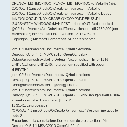
OPENCV_LIB_IMGPROC=PENCV_LIB_IMGPROC -o Makefile ) &&
C:\Qt\Qt5.4.1.msvc\Tools\QtCreator\bin\jom.exe -f Makefile
C:\Qt\Qt5.4.1.msvc\Tools\QtCreator\bin\jom.exe -f Makefile.Debug
link /NOLOGO /DYNAMICBASE /NXCOMPAT /DEBUG /DLL
/SUBSYSTEM:WINDOWS /MANIFEST:embed /OUT:..\actiontools.dll
@C:\Users\vercors\AppData\Local\Temp\actiontools.dll.7860.390.jom
Microsoft (R) Incremental Linker Version 12.00.40629.0
Copyright (C) Microsoft Corporation. All rights reserved.
jom: C:\Users\vercors\Documents\_Qt\build-actiona-
Desktop_Qt_5_4_1_MSVC2013_OpenGL_32bit-
Debug\actiontools\Makefile.Debug [..\actiontools.dll] Error 1146
LINK : fatal error LNK1146: no argument specified with option
'/LIBPATH:'
jom: C:\Users\vercors\Documents\_Qt\build-actiona-
Desktop_Qt_5_4_1_MSVC2013_OpenGL_32bit-
Debug\actiontools\Makefile [debug] Error 2
jom: C:\Users\vercors\Documents\_Qt\build-actiona-
Desktop_Qt_5_4_1_MSVC2013_OpenGL_32bit-Debug\Makefile [sub-
actiontools-make_first-ordered] Error 2
11:35:41: Le processus
"C:\Qt\Qt5.4.1.msvc\Tools\QtCreator\bin\jom.exe" s'est terminé avec le
code 2.
Erreur lors de la compilation/déploiement du projet actiona (kit :
Desktop Qt 5.4.1 MSVC2013 OpenGL 32bit)