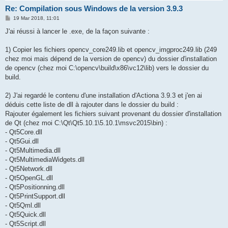
Re: Compilation sous Windows de la version 3.9.3
P
19 Mar 2018, 11:01
o
s
J'ai réussi à lancer le .exe, de la façon suivante :
t
1) Copier les fichiers opencv_core249.lib et opencv_imgproc249.lib (249
chez moi mais dépend de la version de opencv) du dossier d'installation
de opencv (chez moi C:\opencv\build\x86\vc12\lib) vers le dossier du
build.
2) J'ai regardé le contenu d'une installation d'Actiona 3.9.3 et j'en ai
déduis cette liste de dll à rajouter dans le dossier du build :
Rajouter également les fichiers suivant provenant du dossier d'installation
de Qt (chez moi C:\Qt\Qt5.10.1\5.10.1\msvc2015\bin) :
- Qt5Core.dll
- Qt5Gui.dll
- Qt5Multimedia.dll
- Qt5MultimediaWidgets.dll
- Qt5Network.dll
- Qt5OpenGL.dll
- Qt5Positionning.dll
- Qt5PrintSupport.dll
- Qt5Qml.dll
- Qt5Quick.dll
- Qt5Script.dll