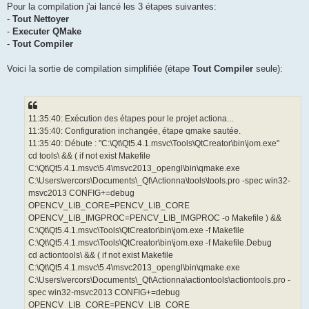
Pour la compilation j'ai lancé les 3 étapes suivantes:
-
Tout Nettoyer
-
Executer QMake
-
Tout Compiler
Voici la sortie de compilation simplifiée (étape
Tout Compiler
seule):
11:35:40: Exécution des étapes pour le projet actiona...
11:35:40: Configuration inchangée, étape qmake sautée.
11:35:40: Débute : "C:\Qt\Qt5.4.1.msvc\Tools\QtCreator\bin\jom.exe"
cd tools\ && ( if not exist Makefile
C:\Qt\Qt5.4.1.msvc\5.4\msvc2013_opengl\bin\qmake.exe
C:\Users\vercors\Documents\_Qt\Actionna\tools\tools.pro -spec win32-
msvc2013 CONFIG+=debug
OPENCV_LIB_CORE=PENCV_LIB_CORE
OPENCV_LIB_IMGPROC=PENCV_LIB_IMGPROC -o Makefile ) &&
C:\Qt\Qt5.4.1.msvc\Tools\QtCreator\bin\jom.exe -f Makefile
C:\Qt\Qt5.4.1.msvc\Tools\QtCreator\bin\jom.exe -f Makefile.Debug
cd actiontools\ && ( if not exist Makefile
C:\Qt\Qt5.4.1.msvc\5.4\msvc2013_opengl\bin\qmake.exe
C:\Users\vercors\Documents\_Qt\Actionna\actiontools\actiontools.pro -
spec win32-msvc2013 CONFIG+=debug
OPENCV_LIB_CORE=PENCV_LIB_CORE