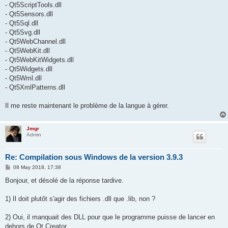
- Qt5ScriptTools.dll
- Qt5Sensors.dll
- Qt5Sql.dll
- Qt5Svg.dll
- Qt5WebChannel.dll
- Qt5WebKit.dll
- Qt5WebKitWidgets.dll
- Qt5Widgets.dll
- Qt5Wml.dll
- Qt5XmlPatterns.dll
Il me reste maintenant le problème de la langue à gérer.
Jmgr
Admin
Re: Compilation sous Windows de la version 3.9.3
P
08 May 2018, 17:38
o
s
Bonjour, et désolé de la réponse tardive.
t
1) Il doit plutôt s'agir des fichiers .dll que .lib, non ?
2) Oui, il manquait des DLL pour que le programme puisse de lancer en
dehors de Qt Creator.