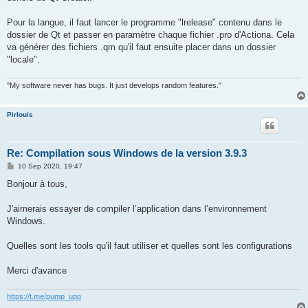
Pour la langue, il faut lancer le programme "lrelease" contenu dans le
dossier de Qt et passer en paramètre chaque fichier .pro d'Actiona. Cela
va générer des fichiers .qm qu'il faut ensuite placer dans un dossier
"locale".
"My software never has bugs. It just develops random features."
Pirlouis
Re: Compilation sous Windows de la version 3.9.3
P
10 Sep 2020, 19:47
o
s
Bonjour à tous,
t
J'aimerais essayer de compiler l’application dans l’environnement
Windows.
Quelles sont les tools qu'il faut utiliser et quelles sont les configurations
Merci d'avance
https://t.me/pump_upp