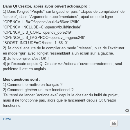
Dans Qt Creator, après avoir ouvert actiona.pro :
1) Dans l'onglet "Projets" sur la gauche, puis "Etapes de compilation" de
"qmake", dans "Arguments supplémentaires", ajout de cette ligne :
"OPENCV_LIB=C:\opencv\build\x86\vc12\lib"
"OPENCV_INCLUDE=C:\opencv\build\include"
"OPENCV_LIB_CORE=opencv_core249"
"OPENCV_LIB_IMGPROC=opencv_imgproc249"
"BOOST_INCLUDE=C:\boost_1_66_0"
2) Je choisi ensuite de le compiler en mode "release", puis de l’exécuter
en mode "gui" avec l'onglet ressemblant à un écran sur la gauche.
3) Je le compile, c'est OK !
4) je l'execute depuis Qt Creator => Actiona s'ouvre correctement, seul
problème il est en anglais.
Mes questions sont :
1) Comment le mettre en français ?
2) Comment générer un .exe fonctionnel ?
J'ai tenté de lancer "actiona.exe" depuis le dossier du build du projet,
mais il ne fonctionne pas, alors que le lancement depuis Qt Creator
fonctionne.
clava