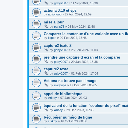
by
gaby2007
»
11 Sep 2024, 15:30
actiona 3.10 et vps
by
actionoob
»
27 Aug 2024, 12:59
mise a jour
by
paris75
»
03 May 2024, 11:50
Comparer le contenue d'une variable avec un fi
by
logost
»
20 Feb 2024, 17:46
capture2 texte 2
by
gaby2007
»
25 Feb 2024, 11:03
prendre une capture d ecran et la comparer
by
gaby2007
»
29 Jan 2024, 15:38
capture2 texte
by
gaby2007
»
01 Feb 2024, 17:04
Actiona ne trouve pas l'image
by
mielpops
»
17 Dec 2023, 05:05
appel de bibliothèque
by
Arisoy
»
07 Jan 2024, 21:03
équivalent de la fonction "couleur de pixel" ma
by
Arisoy
»
29 Dec 2023, 16:35
Récupérer numéro de ligne
by
ciskoy
»
16 Oct 2023, 08:38