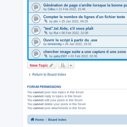
Génération de page s'arrête lorsque la bonne p
by
Gillou
»
21 Feb 2022, 15:46
Compter le nombre de lignes d'un fichier texte
by
phr
»
25 Jan 2022, 09:29
"text".txt Aide, s'il vous plaît
by
Rui
»
06 Feb 2022, 22:08
Ouvrir le script à partir du .exe
by
bimbimdtg
»
26 Jan 2022, 19:32
chercher image suite a une capture d une zone
by
gaby2007
»
01 Feb 2022, 02:45
New Topic
Return to Board Index
FORUM PERMISSIONS
You
cannot
post new topics in this forum
You
cannot
reply to topics in this forum
You
cannot
edit your posts in this forum
You
cannot
delete your posts in this forum
You
cannot
post attachments in this forum
Home
Board index