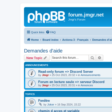
forum.jmgr.net
Jmgr's Forum
Quick links
FAQ
Home
Board index
Actiona 3 - Français
Demandes d'ai
Demandes d'aide
Search
Advanc
New Topic
ANNOUNCEMENTS
Read-only forum => Discord Server
by
Jmgr
»
25 Oct 2023, 20:32
» in
Announcements
Forum en lecture seule => serveur Discord
by
Jmgr
»
25 Oct 2023, 20:31
» in
Annonces
TOPICS
Fenêtre
by
Joker
»
16 Sep 2024, 15:22
chemin d acces et variable