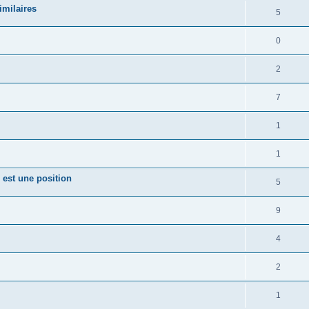
milaires
5
0
2
7
1
1
 est une position
5
9
4
2
1