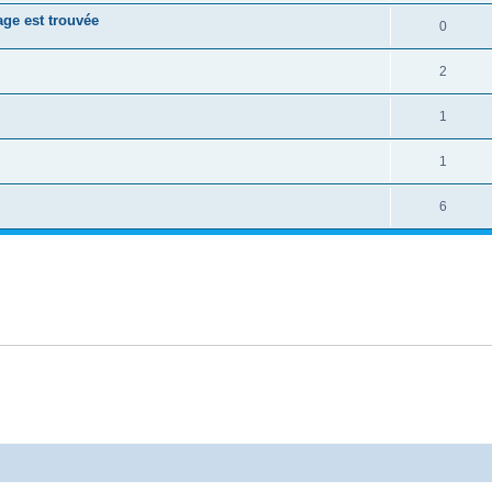
age est trouvée
0
2
1
1
6