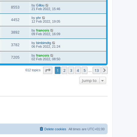
by
Gillou
8553
21 Feb 2022, 15:46
by
phr
4452
12 Feb 2022, 19:05
by
francois
3892
09 Feb 2022, 16:09
by
bimbimdtg
3782
06 Feb 2022, 21:24
by
francois
7205
02 Feb 2022, 08:50
Page
1
of
13
1
2
3
4
5
13
Next
612 topics
…
Jump to
Delete cookies
All times are
UTC+01:00