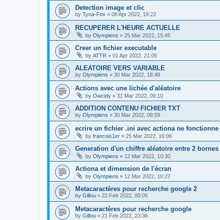
Detection image et clic
by
Tyna-Fox
»
08 Apr 2022, 19:22
RECUPERER L'HEURE ACTUELLE
by
Olympiens
»
25 Mar 2022, 15:45
Creer un fichier executable
by
ATTR
»
01 Apr 2022, 21:05
ALEATOIRE VERS VARIABLE
by
Olympiens
»
30 Mar 2022, 18:48
Actions avec une lichée d'aléatoire
by
Owcidy
»
31 Mar 2022, 09:10
ADDITION CONTENU FICHIER TXT
by
Olympiens
»
30 Mar 2022, 09:59
ecrire un fichier .ini avec actiona ne fonctionne
by
francois1er
»
25 Mar 2022, 16:06
Generation d'un chiffre aléatoire entre 2 bornes
by
Olympiens
»
12 Mar 2022, 10:30
Actiona et dimension de l'écran
by
Olympiens
»
12 Mar 2022, 10:27
Metacaractères pour recherche google 2
by
Gillou
»
22 Feb 2022, 00:05
Metacaractères pour recherche google
by
Gillou
»
21 Feb 2022, 23:36