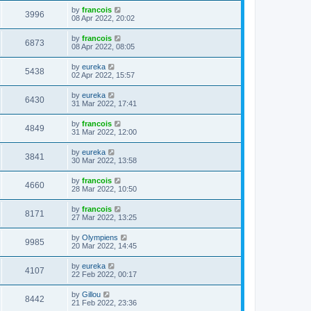
by
francois
3996
08 Apr 2022, 20:02
by
francois
6873
08 Apr 2022, 08:05
by
eureka
5438
02 Apr 2022, 15:57
by
eureka
6430
31 Mar 2022, 17:41
by
francois
4849
31 Mar 2022, 12:00
by
eureka
3841
30 Mar 2022, 13:58
by
francois
4660
28 Mar 2022, 10:50
by
francois
8171
27 Mar 2022, 13:25
by
Olympiens
9985
20 Mar 2022, 14:45
by
eureka
4107
22 Feb 2022, 00:17
by
Gillou
8442
21 Feb 2022, 23:36