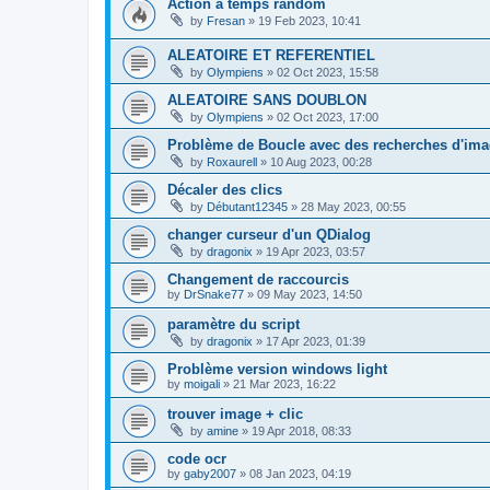
Action a temps random
by
Fresan
»
19 Feb 2023, 10:41
ALEATOIRE ET REFERENTIEL
by
Olympiens
»
02 Oct 2023, 15:58
ALEATOIRE SANS DOUBLON
by
Olympiens
»
02 Oct 2023, 17:00
Problème de Boucle avec des recherches d'im
by
Roxaurell
»
10 Aug 2023, 00:28
Décaler des clics
by
Débutant12345
»
28 May 2023, 00:55
changer curseur d'un QDialog
by
dragonix
»
19 Apr 2023, 03:57
Changement de raccourcis
by
DrSnake77
»
09 May 2023, 14:50
paramètre du script
by
dragonix
»
17 Apr 2023, 01:39
Problème version windows light
by
moigali
»
21 Mar 2023, 16:22
trouver image + clic
by
amine
»
19 Apr 2018, 08:33
code ocr
by
gaby2007
»
08 Jan 2023, 04:19