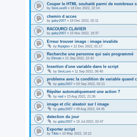
Couper le HTML souhaité parmi de nombreux si
by
SeoLuxeR
»
18 Dec 2022, 22:14
chemin d acces
by
gaby2007
»
18 Dec 2022, 02:11
RACOURCI CLAVIER
by
gaby2007
»
15 Nov 2022, 18:37
Erreur trouver image : image invalide
by
flopigloo
»
12 Dec 2022, 01:17
Recherche une personne qui sais programmé
by
Elmute
»
21 Sep 2022, 22:42
Insertion d'une variable dans le script
by
SeoLuxe
»
11 Sep 2022, 06:40
probleme avec la condition de variable quand c
by
gaby2007
»
03 Sep 2022, 02:21
Répéter automatiquement une action ?
by
nad
»
23 Aug 2022, 21:36
image et clic aleatoir sur l image
by
gaby2007
»
09 Aug 2022, 04:35
detection du jour
by
gaby2007
»
15 Jul 2022, 02:47
Exporter script
by
Tilda
»
10 May 2022, 19:12