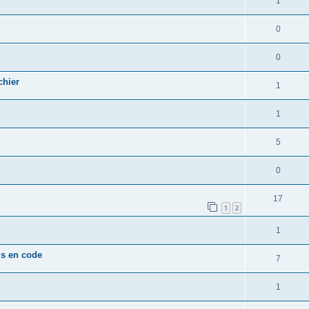
1
0
0
chier
1
1
5
0
17
1
2
1
is en code
7
1