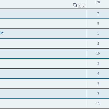
28
1
2
7
5
age
1
2
10
2
4
3
3
11