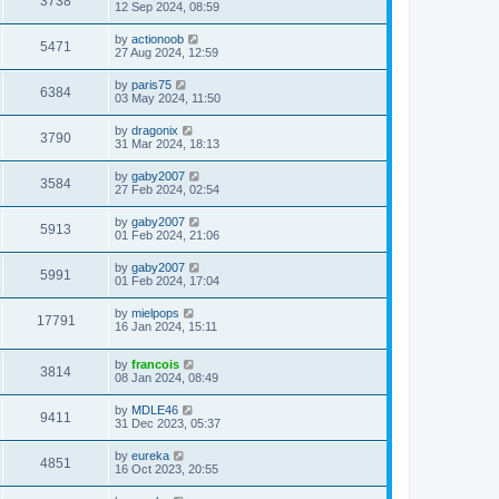
3738
12 Sep 2024, 08:59
by
actionoob
5471
27 Aug 2024, 12:59
by
paris75
6384
03 May 2024, 11:50
by
dragonix
3790
31 Mar 2024, 18:13
by
gaby2007
3584
27 Feb 2024, 02:54
by
gaby2007
5913
01 Feb 2024, 21:06
by
gaby2007
5991
01 Feb 2024, 17:04
by
mielpops
17791
16 Jan 2024, 15:11
by
francois
3814
08 Jan 2024, 08:49
by
MDLE46
9411
31 Dec 2023, 05:37
by
eureka
4851
16 Oct 2023, 20:55