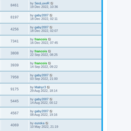
by
SeoLuxeR
8461
19 Dec 2022, 10:36
by
gaby2007
8197
18 Dec 2022, 02:11
by
gaby2007
4256
18 Dec 2022, 02:07
by
francois
7341
16 Dec 2022, 07:45
by
francois
3808
22 Sep 2022, 08:25
by
francois
3939
14 Sep 2022, 09:22
by
gaby2007
7958
03 Sep 2022, 21:00
by
Malnyr3
9175
29 Aug 2022, 18:14
by
gaby2007
5445
14 Aug 2022, 00:12
by
gaby2007
4567
08 Aug 2022, 19:16
by
eureka
4069
10 May 2022, 21:19