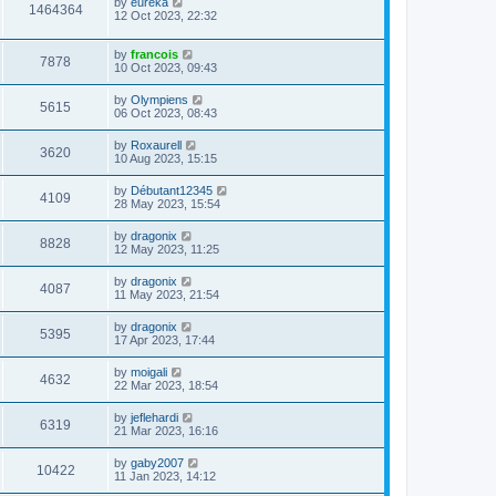
by
eureka
1464364
12 Oct 2023, 22:32
by
francois
7878
10 Oct 2023, 09:43
by
Olympiens
5615
06 Oct 2023, 08:43
by
Roxaurell
3620
10 Aug 2023, 15:15
by
Débutant12345
4109
28 May 2023, 15:54
by
dragonix
8828
12 May 2023, 11:25
by
dragonix
4087
11 May 2023, 21:54
by
dragonix
5395
17 Apr 2023, 17:44
by
moigali
4632
22 Mar 2023, 18:54
by
jeflehardi
6319
21 Mar 2023, 16:16
by
gaby2007
10422
11 Jan 2023, 14:12