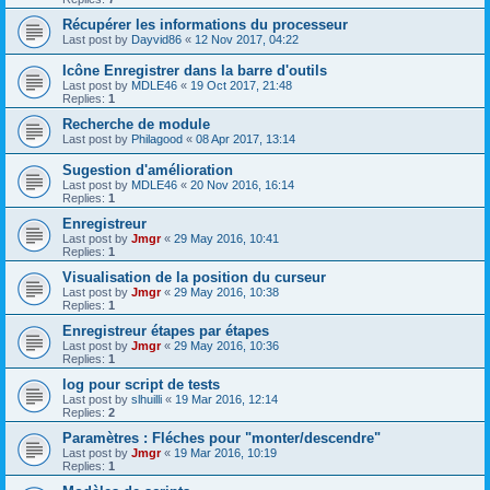
Récupérer les informations du processeur
Last post by
Dayvid86
«
12 Nov 2017, 04:22
Icône Enregistrer dans la barre d'outils
Last post by
MDLE46
«
19 Oct 2017, 21:48
Replies:
1
Recherche de module
Last post by
Philagood
«
08 Apr 2017, 13:14
Sugestion d'amélioration
Last post by
MDLE46
«
20 Nov 2016, 16:14
Replies:
1
Enregistreur
Last post by
Jmgr
«
29 May 2016, 10:41
Replies:
1
Visualisation de la position du curseur
Last post by
Jmgr
«
29 May 2016, 10:38
Replies:
1
Enregistreur étapes par étapes
Last post by
Jmgr
«
29 May 2016, 10:36
Replies:
1
log pour script de tests
Last post by
slhuilli
«
19 Mar 2016, 12:14
Replies:
2
Paramètres : Fléches pour "monter/descendre"
Last post by
Jmgr
«
19 Mar 2016, 10:19
Replies:
1