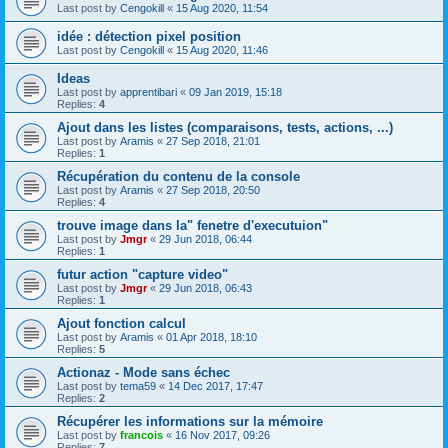
Last post by
Cengokill
«
15 Aug 2020, 11:54
idée : détection pixel position
Last post by
Cengokill
«
15 Aug 2020, 11:46
Ideas
Last post by
apprentibari
«
09 Jan 2019, 15:18
Replies:
4
Ajout dans les listes (comparaisons, tests, actions, ...)
Last post by
Aramis
«
27 Sep 2018, 21:01
Replies:
1
Récupération du contenu de la console
Last post by
Aramis
«
27 Sep 2018, 20:50
Replies:
4
trouve image dans la" fenetre d'executuion"
Last post by
Jmgr
«
29 Jun 2018, 06:44
Replies:
1
futur action "capture video"
Last post by
Jmgr
«
29 Jun 2018, 06:43
Replies:
1
Ajout fonction calcul
Last post by
Aramis
«
01 Apr 2018, 18:10
Replies:
5
Actionaz - Mode sans échec
Last post by
tema59
«
14 Dec 2017, 17:47
Replies:
2
Récupérer les informations sur la mémoire
Last post by
francois
«
16 Nov 2017, 09:26
Replies:
7