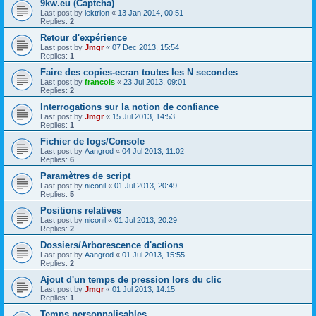
9kw.eu (Captcha)
Last post by
lektrion
«
13 Jan 2014, 00:51
Replies:
2
Retour d'expérience
Last post by
Jmgr
«
07 Dec 2013, 15:54
Replies:
1
Faire des copies-ecran toutes les N secondes
Last post by
francois
«
23 Jul 2013, 09:01
Replies:
2
Interrogations sur la notion de confiance
Last post by
Jmgr
«
15 Jul 2013, 14:53
Replies:
1
Fichier de logs/Console
Last post by
Aangrod
«
04 Jul 2013, 11:02
Replies:
6
Paramètres de script
Last post by
niconil
«
01 Jul 2013, 20:49
Replies:
5
Positions relatives
Last post by
niconil
«
01 Jul 2013, 20:29
Replies:
2
Dossiers/Arborescence d'actions
Last post by
Aangrod
«
01 Jul 2013, 15:55
Replies:
2
Ajout d'un temps de pression lors du clic
Last post by
Jmgr
«
01 Jul 2013, 14:15
Replies:
1
Temps personnalisables