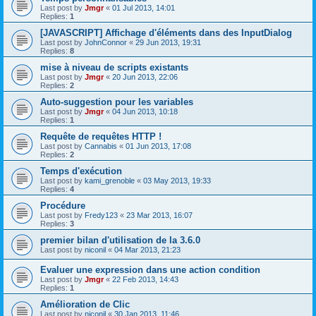
Last post by
Jmgr
«
01 Jul 2013, 14:01
Replies:
1
[JAVASCRIPT] Affichage d'éléments dans des InputDialog
Last post by
JohnConnor
«
29 Jun 2013, 19:31
Replies:
8
mise à niveau de scripts existants
Last post by
Jmgr
«
20 Jun 2013, 22:06
Replies:
2
Auto-suggestion pour les variables
Last post by
Jmgr
«
04 Jun 2013, 10:18
Replies:
1
Requête de requêtes HTTP !
Last post by
Cannabis
«
01 Jun 2013, 17:08
Replies:
2
Temps d'exécution
Last post by
kami_grenoble
«
03 May 2013, 19:33
Replies:
4
Procédure
Last post by
Fredy123
«
23 Mar 2013, 16:07
Replies:
3
premier bilan d'utilisation de la 3.6.0
Last post by
niconil
«
04 Mar 2013, 21:23
Evaluer une expression dans une action condition
Last post by
Jmgr
«
22 Feb 2013, 14:43
Replies:
1
Amélioration de Clic
Last post by
niconil
«
30 Jan 2013, 11:46