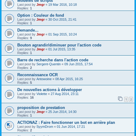
Modèles de scripts
Last post by
Jmgr
«
19 Mar 2016, 10:18
Replies:
1
Option : Couleur de fond
Last post by
Jmgr
«
30 Oct 2015, 21:41
Replies:
1
Demande...
Last post by
Jmgr
«
01 Sep 2015, 10:24
Replies:
9
Bouton agrandir/diminuer pour l'action code
Last post by
Jmgr
«
01 Jul 2015, 13:35
Replies:
1
Barre de recherche dans l'action code
Last post by
Sergent-Quentin
«
09 Jun 2015, 17:54
Replies:
2
Reconnaissance OCR
Last post by
Antowoine
«
08 Apr 2015, 16:25
Replies:
5
De nouvelles actions à développer
Last post by
Violette
«
27 Aug 2014, 23:11
Replies:
16
1
2
proposition de prestation
Last post by
Jmgr
«
25 Jun 2014, 14:30
Replies:
1
ACTIONAZ : Faire fonctionner un bot en arrière plan
Last post by
SyymDrom
«
01 Jun 2014, 17:21
Replies:
2