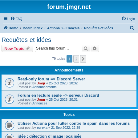
forum.jmgr.net
FAQ
Login
S
Home
Board index
Actiona 3 - Français
Requêtes et idées
e
Requêtes et idées
a
Search
Advanced search
New Topic
r
c
1
2
Next
79 topics
h
Announcements
Read-only forum => Discord Server
Last post by
Jmgr
«
25 Oct 2023, 20:32
Posted in
Announcements
Forum en lecture seule => serveur Discord
Last post by
Jmgr
«
25 Oct 2023, 20:31
Posted in
Annonces
Topics
Utiliser Actiona pour lutter contre le spam dans les forums
Last post by
eureka
«
21 Sep 2022, 22:39
idée : détection d'image localisée