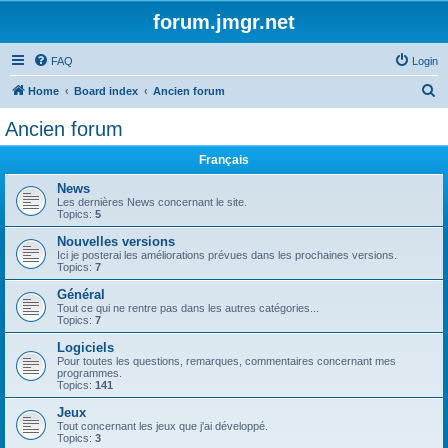
forum.jmgr.net
FAQ
Login
S
Home
Board index
Ancien forum
e
Ancien forum
a
Français
r
c
News
Les dernières News concernant le site.
h
Topics:
5
Nouvelles versions
Ici je posterai les améliorations prévues dans les prochaines versions.
Topics:
7
Général
Tout ce qui ne rentre pas dans les autres catégories...
Topics:
7
Logiciels
Pour toutes les questions, remarques, commentaires concernant mes
programmes.
Topics:
141
Jeux
Tout concernant les jeux que j'ai développé.
Topics:
3