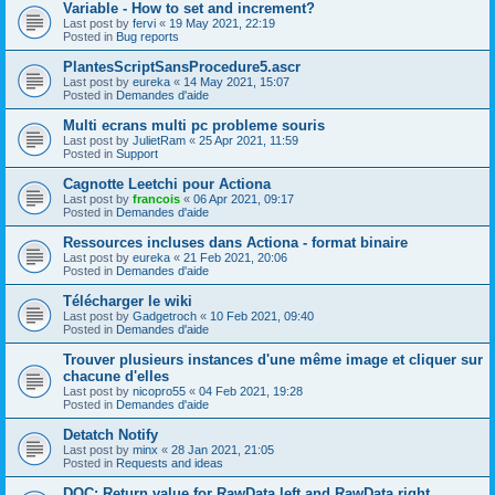
Variable - How to set and increment?
Last post by
fervi
«
19 May 2021, 22:19
Posted in
Bug reports
PlantesScriptSansProcedure5.ascr
Last post by
eureka
«
14 May 2021, 15:07
Posted in
Demandes d'aide
Multi ecrans multi pc probleme souris
Last post by
JulietRam
«
25 Apr 2021, 11:59
Posted in
Support
Cagnotte Leetchi pour Actiona
Last post by
francois
«
06 Apr 2021, 09:17
Posted in
Demandes d'aide
Ressources incluses dans Actiona - format binaire
Last post by
eureka
«
21 Feb 2021, 20:06
Posted in
Demandes d'aide
Télécharger le wiki
Last post by
Gadgetroch
«
10 Feb 2021, 09:40
Posted in
Demandes d'aide
Trouver plusieurs instances d'une même image et cliquer sur
chacune d'elles
Last post by
nicopro55
«
04 Feb 2021, 19:28
Posted in
Demandes d'aide
Detatch Notify
Last post by
minx
«
28 Jan 2021, 21:05
Posted in
Requests and ideas
DOC: Return value for RawData.left and RawData.right