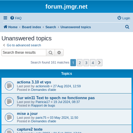
forum.jmgr.net
FAQ
Login
S
Home
Board index
Search
Unanswered topics
e
Unanswered topics
a
Go to advanced search
r
Search
Advanced search
c
1
2
3
4
Next
Search found 161 matches
h
Topics
actiona 3.10 et vps
Last post by
actionoob
«
27 Aug 2024, 12:59
Posted in
Demandes d'aide
Sur win11 Text to spech ne fonctionne pas
Last post by
Patricia17
«
19 Jul 2024, 08:37
Posted in
Rapport de bugs
mise a jour
Last post by
paris75
«
03 May 2024, 11:50
Posted in
Demandes d'aide
capture2 texte