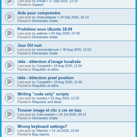
Last post by
ironail
«
27 Sep 2020, 12:14
Posted in
Support
Aide pour comprendre
Last post by
chasselapaix
«
24 Sep 2020, 16:14
Posted in
Demandes d'aide
Problème sous Ubuntu 18.04
Last post by
paloma
«
03 Sep 2020, 07:45
Posted in
Demandes d'aide
Jour OU nuit
Last post by
seurvivalizeum
«
30 Aug 2020, 12:53
Posted in
Demandes d'aide
idée : détection d'image localisée
Last post by
Cengokill
«
15 Aug 2020, 11:54
Posted in
Requêtes et idées
idée : détection pixel position
Last post by
Cengokill
«
15 Aug 2020, 11:46
Posted in
Requêtes et idées
Writing "code only" scripts
Last post by
eureka
«
01 Aug 2020, 12:25
Posted in
Requests and ideas
Trouver image et clic x cm en bas
Last post by
Caro-panam
«
16 Jul 2020, 05:12
Posted in
Demandes d'aide
Wrong keyboard settings?
Last post by
Warmix
«
14 Jul 2020, 15:04
Posted in
Bug reports