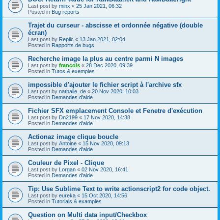
Last post by
minx
«
25 Jan 2021, 06:32
Posted in
Bug reports
Trajet du curseur - abscisse et ordonnée négative (double
écran)
Last post by
Replic
«
13 Jan 2021, 02:04
Posted in
Rapports de bugs
Recherche image la plus au centre parmi N images
Last post by
francois
«
28 Dec 2020, 09:39
Posted in
Tutos & exemples
impossible d'ajouter le fichier script à l'archive sfx
Last post by
nathalie_de
«
20 Nov 2020, 10:03
Posted in
Demandes d'aide
Fichier SFX emplacement Console et Fenetre d'exécution
Last post by
Dn2199
«
17 Nov 2020, 14:38
Posted in
Demandes d'aide
Actionaz image clique boucle
Last post by
Antoine
«
15 Nov 2020, 09:13
Posted in
Demandes d'aide
Couleur de Pixel - Clique
Last post by
Lorgan
«
02 Nov 2020, 16:41
Posted in
Demandes d'aide
Tip: Use Sublime Text to write actionscript2 for code object.
Last post by
eureka
«
15 Oct 2020, 14:56
Posted in
Tutorials & examples
Question on Multi data input/Checkbox