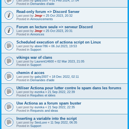
Last post by
gaby2007
«
01 Feb 2024, 17:04
Posted in
Demandes d'aide
Read-only forum => Discord Server
Last post by
Jmgr
«
25 Oct 2023, 20:32
Posted in
Announcements
Forum en lecture seule => serveur Discord
Last post by
Jmgr
«
25 Oct 2023, 20:31
Posted in
Annonces
Scheduled execution of actiona script on Linux
Last post by
abeer786
«
06 Jul 2023, 19:53
Posted in
Support
vikings war of clans
Last post by
Laurent14600
«
02 Mar 2023, 21:05
Posted in
Support
chemin d acces
Last post by
gaby2007
«
18 Dec 2022, 02:11
Posted in
Demandes d'aide
Utiliser Actiona pour lutter contre le spam dans les forums
Last post by
eureka
«
21 Sep 2022, 22:39
Posted in
Requêtes et idées
Use Actiona as a forum spam buster
Last post by
eureka
«
21 Sep 2022, 22:35
Posted in
Requests and ideas
Inserting a variable into the script
Last post by
SeoLuxe
«
11 Sep 2022, 06:35
Posted in
Support