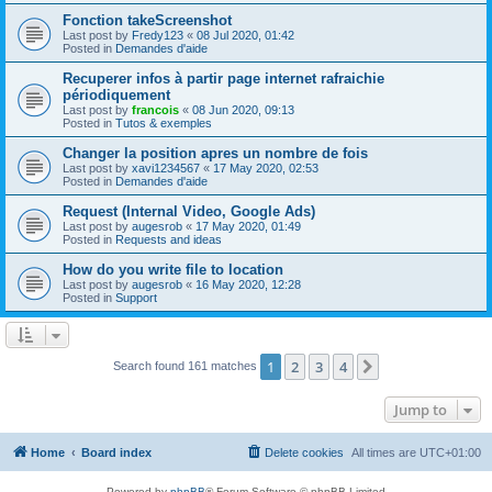
Fonction takeScreenshot
Last post by
Fredy123
«
08 Jul 2020, 01:42
Posted in
Demandes d'aide
Recuperer infos à partir page internet rafraichie
périodiquement
Last post by
francois
«
08 Jun 2020, 09:13
Posted in
Tutos & exemples
Changer la position apres un nombre de fois
Last post by
xavi1234567
«
17 May 2020, 02:53
Posted in
Demandes d'aide
Request (Internal Video, Google Ads)
Last post by
augesrob
«
17 May 2020, 01:49
Posted in
Requests and ideas
How do you write file to location
Last post by
augesrob
«
16 May 2020, 12:28
Posted in
Support
1
2
3
4
Next
Search found 161 matches
Jump to
Home
Board index
Delete cookies
All times are
UTC+01:00
Powered by
phpBB
® Forum Software © phpBB Limited