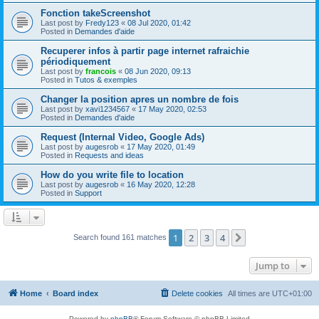
Fonction takeScreenshot
Last post by
Fredy123
«
08 Jul 2020, 01:42
Posted in
Demandes d'aide
Recuperer infos à partir page internet rafraichie
périodiquement
Last post by
francois
«
08 Jun 2020, 09:13
Posted in
Tutos & exemples
Changer la position apres un nombre de fois
Last post by
xavi1234567
«
17 May 2020, 02:53
Posted in
Demandes d'aide
Request (Internal Video, Google Ads)
Last post by
augesrob
«
17 May 2020, 01:49
Posted in
Requests and ideas
How do you write file to location
Last post by
augesrob
«
16 May 2020, 12:28
Posted in
Support
1
2
3
4
Next
Search found 161 matches
Jump to
Home
Board index
Delete cookies
All times are
UTC+01:00
Powered by
phpBB
® Forum Software © phpBB Limited