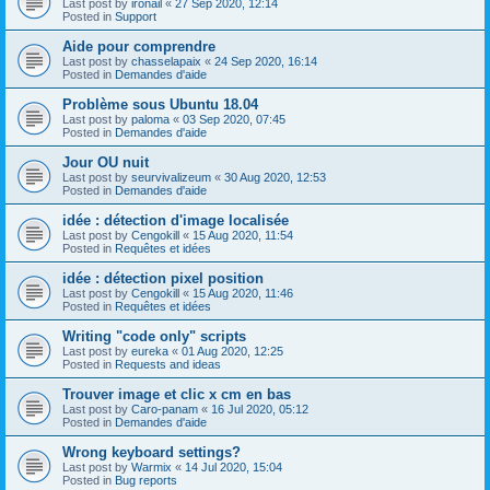
Last post by
ironail
«
27 Sep 2020, 12:14
Posted in
Support
Aide pour comprendre
Last post by
chasselapaix
«
24 Sep 2020, 16:14
Posted in
Demandes d'aide
Problème sous Ubuntu 18.04
Last post by
paloma
«
03 Sep 2020, 07:45
Posted in
Demandes d'aide
Jour OU nuit
Last post by
seurvivalizeum
«
30 Aug 2020, 12:53
Posted in
Demandes d'aide
idée : détection d'image localisée
Last post by
Cengokill
«
15 Aug 2020, 11:54
Posted in
Requêtes et idées
idée : détection pixel position
Last post by
Cengokill
«
15 Aug 2020, 11:46
Posted in
Requêtes et idées
Writing "code only" scripts
Last post by
eureka
«
01 Aug 2020, 12:25
Posted in
Requests and ideas
Trouver image et clic x cm en bas
Last post by
Caro-panam
«
16 Jul 2020, 05:12
Posted in
Demandes d'aide
Wrong keyboard settings?
Last post by
Warmix
«
14 Jul 2020, 15:04
Posted in
Bug reports