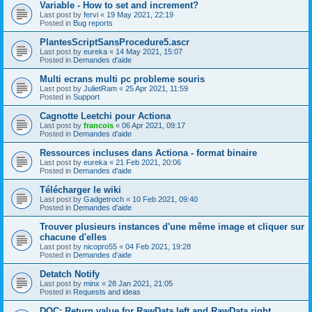
Variable - How to set and increment?
Last post by
fervi
«
19 May 2021, 22:19
Posted in
Bug reports
PlantesScriptSansProcedure5.ascr
Last post by
eureka
«
14 May 2021, 15:07
Posted in
Demandes d'aide
Multi ecrans multi pc probleme souris
Last post by
JulietRam
«
25 Apr 2021, 11:59
Posted in
Support
Cagnotte Leetchi pour Actiona
Last post by
francois
«
06 Apr 2021, 09:17
Posted in
Demandes d'aide
Ressources incluses dans Actiona - format binaire
Last post by
eureka
«
21 Feb 2021, 20:06
Posted in
Demandes d'aide
Télécharger le wiki
Last post by
Gadgetroch
«
10 Feb 2021, 09:40
Posted in
Demandes d'aide
Trouver plusieurs instances d'une même image et cliquer sur
chacune d'elles
Last post by
nicopro55
«
04 Feb 2021, 19:28
Posted in
Demandes d'aide
Detatch Notify
Last post by
minx
«
28 Jan 2021, 21:05
Posted in
Requests and ideas
DOC: Return value for RawData.left and RawData.right