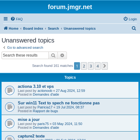
forum.jmgr.net
FAQ
Login
S
Home
Board index
Search
Unanswered topics
e
Unanswered topics
a
Go to advanced search
r
Search
Advanced search
c
1
2
3
4
Next
Search found 161 matches
h
Topics
actiona 3.10 et vps
Last post by
actionoob
«
27 Aug 2024, 12:59
Posted in
Demandes d'aide
Sur win11 Text to spech ne fonctionne pas
Last post by
Patricia17
«
19 Jul 2024, 08:37
Posted in
Rapport de bugs
mise a jour
Last post by
paris75
«
03 May 2024, 11:50
Posted in
Demandes d'aide
capture2 texte