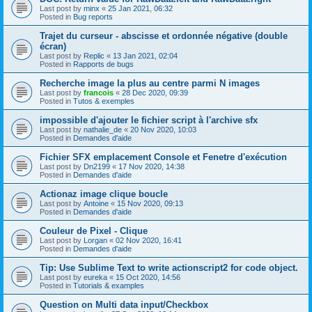
Last post by
minx
«
25 Jan 2021, 06:32
Posted in
Bug reports
Trajet du curseur - abscisse et ordonnée négative (double
écran)
Last post by
Replic
«
13 Jan 2021, 02:04
Posted in
Rapports de bugs
Recherche image la plus au centre parmi N images
Last post by
francois
«
28 Dec 2020, 09:39
Posted in
Tutos & exemples
impossible d'ajouter le fichier script à l'archive sfx
Last post by
nathalie_de
«
20 Nov 2020, 10:03
Posted in
Demandes d'aide
Fichier SFX emplacement Console et Fenetre d'exécution
Last post by
Dn2199
«
17 Nov 2020, 14:38
Posted in
Demandes d'aide
Actionaz image clique boucle
Last post by
Antoine
«
15 Nov 2020, 09:13
Posted in
Demandes d'aide
Couleur de Pixel - Clique
Last post by
Lorgan
«
02 Nov 2020, 16:41
Posted in
Demandes d'aide
Tip: Use Sublime Text to write actionscript2 for code object.
Last post by
eureka
«
15 Oct 2020, 14:56
Posted in
Tutorials & examples
Question on Multi data input/Checkbox