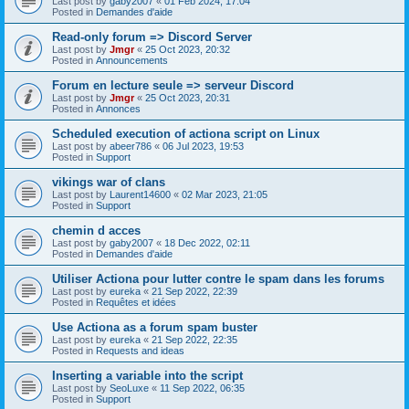
Last post by
gaby2007
«
01 Feb 2024, 17:04
Posted in
Demandes d'aide
Read-only forum => Discord Server
Last post by
Jmgr
«
25 Oct 2023, 20:32
Posted in
Announcements
Forum en lecture seule => serveur Discord
Last post by
Jmgr
«
25 Oct 2023, 20:31
Posted in
Annonces
Scheduled execution of actiona script on Linux
Last post by
abeer786
«
06 Jul 2023, 19:53
Posted in
Support
vikings war of clans
Last post by
Laurent14600
«
02 Mar 2023, 21:05
Posted in
Support
chemin d acces
Last post by
gaby2007
«
18 Dec 2022, 02:11
Posted in
Demandes d'aide
Utiliser Actiona pour lutter contre le spam dans les forums
Last post by
eureka
«
21 Sep 2022, 22:39
Posted in
Requêtes et idées
Use Actiona as a forum spam buster
Last post by
eureka
«
21 Sep 2022, 22:35
Posted in
Requests and ideas
Inserting a variable into the script
Last post by
SeoLuxe
«
11 Sep 2022, 06:35
Posted in
Support