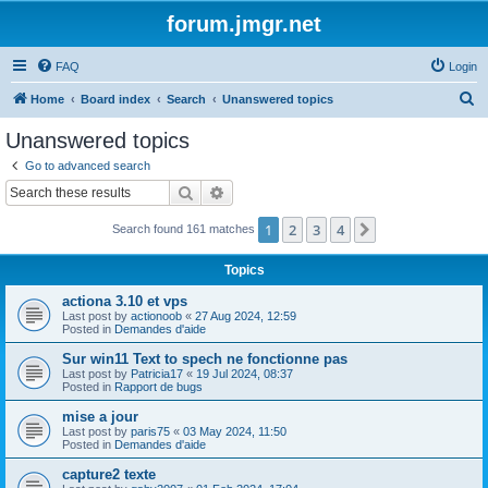
forum.jmgr.net
FAQ
Login
S
Home
Board index
Search
Unanswered topics
e
Unanswered topics
a
Go to advanced search
r
Search
Advanced search
c
1
2
3
4
Next
Search found 161 matches
h
Topics
actiona 3.10 et vps
Last post by
actionoob
«
27 Aug 2024, 12:59
Posted in
Demandes d'aide
Sur win11 Text to spech ne fonctionne pas
Last post by
Patricia17
«
19 Jul 2024, 08:37
Posted in
Rapport de bugs
mise a jour
Last post by
paris75
«
03 May 2024, 11:50
Posted in
Demandes d'aide
capture2 texte