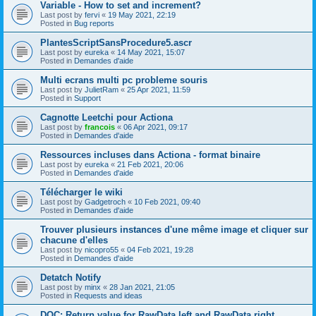
Variable - How to set and increment?
Last post by
fervi
«
19 May 2021, 22:19
Posted in
Bug reports
PlantesScriptSansProcedure5.ascr
Last post by
eureka
«
14 May 2021, 15:07
Posted in
Demandes d'aide
Multi ecrans multi pc probleme souris
Last post by
JulietRam
«
25 Apr 2021, 11:59
Posted in
Support
Cagnotte Leetchi pour Actiona
Last post by
francois
«
06 Apr 2021, 09:17
Posted in
Demandes d'aide
Ressources incluses dans Actiona - format binaire
Last post by
eureka
«
21 Feb 2021, 20:06
Posted in
Demandes d'aide
Télécharger le wiki
Last post by
Gadgetroch
«
10 Feb 2021, 09:40
Posted in
Demandes d'aide
Trouver plusieurs instances d'une même image et cliquer sur
chacune d'elles
Last post by
nicopro55
«
04 Feb 2021, 19:28
Posted in
Demandes d'aide
Detatch Notify
Last post by
minx
«
28 Jan 2021, 21:05
Posted in
Requests and ideas
DOC: Return value for RawData.left and RawData.right