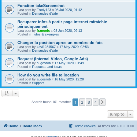
Fonction takeScreenshot
Last post by
Fredy123
«
08 Jul 2020, 01:42
Posted in
Demandes d'aide
Recuperer infos à partir page internet rafraichie
périodiquement
Last post by
francois
«
08 Jun 2020, 09:13
Posted in
Tutos & exemples
Changer la position apres un nombre de fois
Last post by
xavi1234567
«
17 May 2020, 02:53
Posted in
Demandes d'aide
Request (Internal Video, Google Ads)
Last post by
augesrob
«
17 May 2020, 01:49
Posted in
Requests and ideas
How do you write file to location
Last post by
augesrob
«
16 May 2020, 12:28
Posted in
Support
1
2
3
4
Next
Search found 161 matches
Jump to
Home
Board index
Delete cookies
All times are
UTC+01:00
Powered by
phpBB
® Forum Software © phpBB Limited