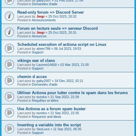
Last post by
gaby2007
«
01 Feb 2024, 17:04
Posted in
Demandes d'aide
Read-only forum => Discord Server
Last post by
Jmgr
«
25 Oct 2023, 20:32
Posted in
Announcements
Forum en lecture seule => serveur Discord
Last post by
Jmgr
«
25 Oct 2023, 20:31
Posted in
Annonces
Scheduled execution of actiona script on Linux
Last post by
abeer786
«
06 Jul 2023, 19:53
Posted in
Support
vikings war of clans
Last post by
Laurent14600
«
02 Mar 2023, 21:05
Posted in
Support
chemin d acces
Last post by
gaby2007
«
18 Dec 2022, 02:11
Posted in
Demandes d'aide
Utiliser Actiona pour lutter contre le spam dans les forums
Last post by
eureka
«
21 Sep 2022, 22:39
Posted in
Requêtes et idées
Use Actiona as a forum spam buster
Last post by
eureka
«
21 Sep 2022, 22:35
Posted in
Requests and ideas
Inserting a variable into the script
Last post by
SeoLuxe
«
11 Sep 2022, 06:35
Posted in
Support