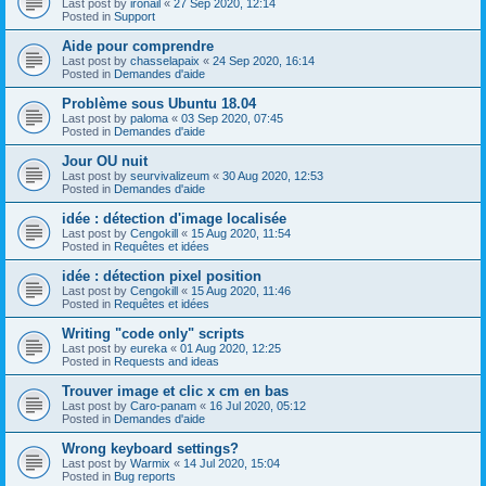
Last post by
ironail
«
27 Sep 2020, 12:14
Posted in
Support
Aide pour comprendre
Last post by
chasselapaix
«
24 Sep 2020, 16:14
Posted in
Demandes d'aide
Problème sous Ubuntu 18.04
Last post by
paloma
«
03 Sep 2020, 07:45
Posted in
Demandes d'aide
Jour OU nuit
Last post by
seurvivalizeum
«
30 Aug 2020, 12:53
Posted in
Demandes d'aide
idée : détection d'image localisée
Last post by
Cengokill
«
15 Aug 2020, 11:54
Posted in
Requêtes et idées
idée : détection pixel position
Last post by
Cengokill
«
15 Aug 2020, 11:46
Posted in
Requêtes et idées
Writing "code only" scripts
Last post by
eureka
«
01 Aug 2020, 12:25
Posted in
Requests and ideas
Trouver image et clic x cm en bas
Last post by
Caro-panam
«
16 Jul 2020, 05:12
Posted in
Demandes d'aide
Wrong keyboard settings?
Last post by
Warmix
«
14 Jul 2020, 15:04
Posted in
Bug reports