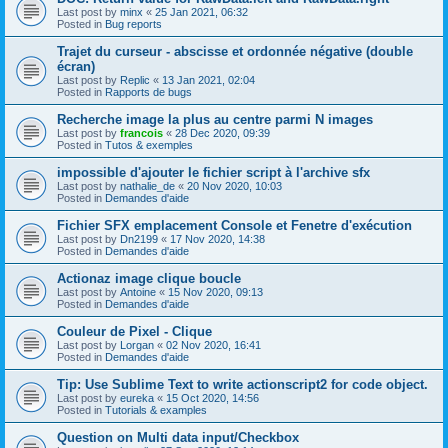
Last post by
minx
«
25 Jan 2021, 06:32
Posted in
Bug reports
Trajet du curseur - abscisse et ordonnée négative (double
écran)
Last post by
Replic
«
13 Jan 2021, 02:04
Posted in
Rapports de bugs
Recherche image la plus au centre parmi N images
Last post by
francois
«
28 Dec 2020, 09:39
Posted in
Tutos & exemples
impossible d'ajouter le fichier script à l'archive sfx
Last post by
nathalie_de
«
20 Nov 2020, 10:03
Posted in
Demandes d'aide
Fichier SFX emplacement Console et Fenetre d'exécution
Last post by
Dn2199
«
17 Nov 2020, 14:38
Posted in
Demandes d'aide
Actionaz image clique boucle
Last post by
Antoine
«
15 Nov 2020, 09:13
Posted in
Demandes d'aide
Couleur de Pixel - Clique
Last post by
Lorgan
«
02 Nov 2020, 16:41
Posted in
Demandes d'aide
Tip: Use Sublime Text to write actionscript2 for code object.
Last post by
eureka
«
15 Oct 2020, 14:56
Posted in
Tutorials & examples
Question on Multi data input/Checkbox