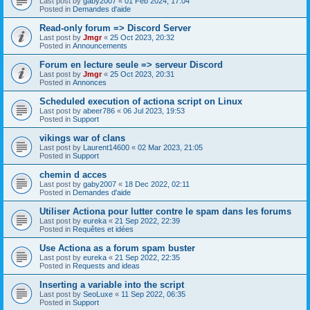
Last post by
gaby2007
«
01 Feb 2024, 17:04
Posted in
Demandes d'aide
Read-only forum => Discord Server
Last post by
Jmgr
«
25 Oct 2023, 20:32
Posted in
Announcements
Forum en lecture seule => serveur Discord
Last post by
Jmgr
«
25 Oct 2023, 20:31
Posted in
Annonces
Scheduled execution of actiona script on Linux
Last post by
abeer786
«
06 Jul 2023, 19:53
Posted in
Support
vikings war of clans
Last post by
Laurent14600
«
02 Mar 2023, 21:05
Posted in
Support
chemin d acces
Last post by
gaby2007
«
18 Dec 2022, 02:11
Posted in
Demandes d'aide
Utiliser Actiona pour lutter contre le spam dans les forums
Last post by
eureka
«
21 Sep 2022, 22:39
Posted in
Requêtes et idées
Use Actiona as a forum spam buster
Last post by
eureka
«
21 Sep 2022, 22:35
Posted in
Requests and ideas
Inserting a variable into the script
Last post by
SeoLuxe
«
11 Sep 2022, 06:35
Posted in
Support