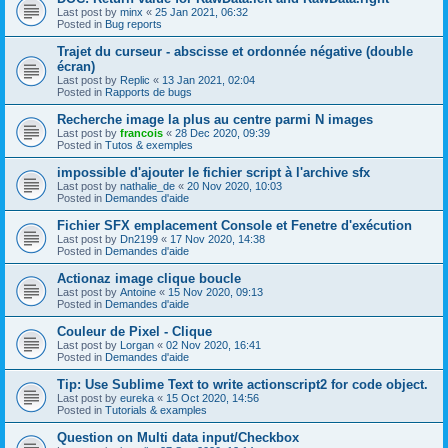
Last post by
minx
«
25 Jan 2021, 06:32
Posted in
Bug reports
Trajet du curseur - abscisse et ordonnée négative (double
écran)
Last post by
Replic
«
13 Jan 2021, 02:04
Posted in
Rapports de bugs
Recherche image la plus au centre parmi N images
Last post by
francois
«
28 Dec 2020, 09:39
Posted in
Tutos & exemples
impossible d'ajouter le fichier script à l'archive sfx
Last post by
nathalie_de
«
20 Nov 2020, 10:03
Posted in
Demandes d'aide
Fichier SFX emplacement Console et Fenetre d'exécution
Last post by
Dn2199
«
17 Nov 2020, 14:38
Posted in
Demandes d'aide
Actionaz image clique boucle
Last post by
Antoine
«
15 Nov 2020, 09:13
Posted in
Demandes d'aide
Couleur de Pixel - Clique
Last post by
Lorgan
«
02 Nov 2020, 16:41
Posted in
Demandes d'aide
Tip: Use Sublime Text to write actionscript2 for code object.
Last post by
eureka
«
15 Oct 2020, 14:56
Posted in
Tutorials & examples
Question on Multi data input/Checkbox