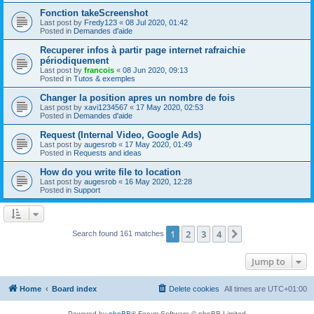
Fonction takeScreenshot
Last post by
Fredy123
«
08 Jul 2020, 01:42
Posted in
Demandes d'aide
Recuperer infos à partir page internet rafraichie
périodiquement
Last post by
francois
«
08 Jun 2020, 09:13
Posted in
Tutos & exemples
Changer la position apres un nombre de fois
Last post by
xavi1234567
«
17 May 2020, 02:53
Posted in
Demandes d'aide
Request (Internal Video, Google Ads)
Last post by
augesrob
«
17 May 2020, 01:49
Posted in
Requests and ideas
How do you write file to location
Last post by
augesrob
«
16 May 2020, 12:28
Posted in
Support
1
2
3
4
Next
Search found 161 matches
Jump to
Home
Board index
Delete cookies
All times are
UTC+01:00
Powered by
phpBB
® Forum Software © phpBB Limited