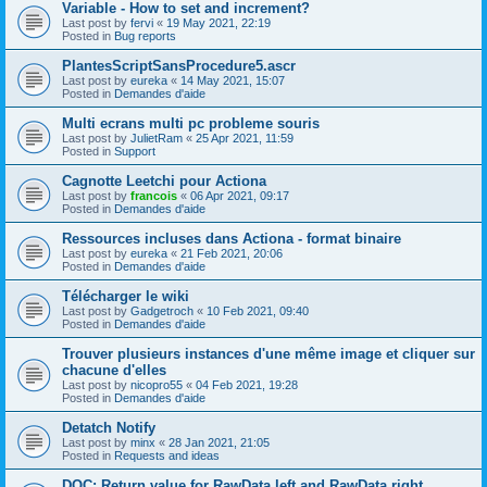
Variable - How to set and increment?
Last post by
fervi
«
19 May 2021, 22:19
Posted in
Bug reports
PlantesScriptSansProcedure5.ascr
Last post by
eureka
«
14 May 2021, 15:07
Posted in
Demandes d'aide
Multi ecrans multi pc probleme souris
Last post by
JulietRam
«
25 Apr 2021, 11:59
Posted in
Support
Cagnotte Leetchi pour Actiona
Last post by
francois
«
06 Apr 2021, 09:17
Posted in
Demandes d'aide
Ressources incluses dans Actiona - format binaire
Last post by
eureka
«
21 Feb 2021, 20:06
Posted in
Demandes d'aide
Télécharger le wiki
Last post by
Gadgetroch
«
10 Feb 2021, 09:40
Posted in
Demandes d'aide
Trouver plusieurs instances d'une même image et cliquer sur
chacune d'elles
Last post by
nicopro55
«
04 Feb 2021, 19:28
Posted in
Demandes d'aide
Detatch Notify
Last post by
minx
«
28 Jan 2021, 21:05
Posted in
Requests and ideas
DOC: Return value for RawData.left and RawData.right