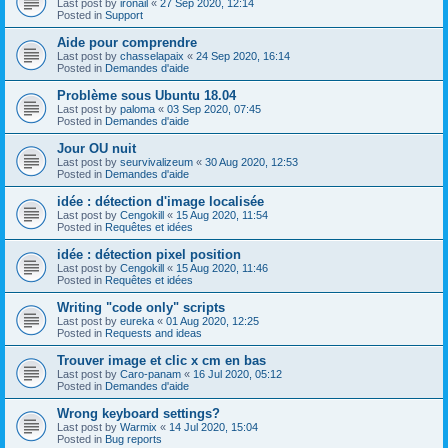
Last post by
ironail
«
27 Sep 2020, 12:14
Posted in
Support
Aide pour comprendre
Last post by
chasselapaix
«
24 Sep 2020, 16:14
Posted in
Demandes d'aide
Problème sous Ubuntu 18.04
Last post by
paloma
«
03 Sep 2020, 07:45
Posted in
Demandes d'aide
Jour OU nuit
Last post by
seurvivalizeum
«
30 Aug 2020, 12:53
Posted in
Demandes d'aide
idée : détection d'image localisée
Last post by
Cengokill
«
15 Aug 2020, 11:54
Posted in
Requêtes et idées
idée : détection pixel position
Last post by
Cengokill
«
15 Aug 2020, 11:46
Posted in
Requêtes et idées
Writing "code only" scripts
Last post by
eureka
«
01 Aug 2020, 12:25
Posted in
Requests and ideas
Trouver image et clic x cm en bas
Last post by
Caro-panam
«
16 Jul 2020, 05:12
Posted in
Demandes d'aide
Wrong keyboard settings?
Last post by
Warmix
«
14 Jul 2020, 15:04
Posted in
Bug reports