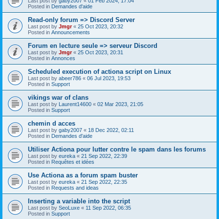
Last post by
gaby2007
«
01 Feb 2024, 17:04
Posted in
Demandes d'aide
Read-only forum => Discord Server
Last post by
Jmgr
«
25 Oct 2023, 20:32
Posted in
Announcements
Forum en lecture seule => serveur Discord
Last post by
Jmgr
«
25 Oct 2023, 20:31
Posted in
Annonces
Scheduled execution of actiona script on Linux
Last post by
abeer786
«
06 Jul 2023, 19:53
Posted in
Support
vikings war of clans
Last post by
Laurent14600
«
02 Mar 2023, 21:05
Posted in
Support
chemin d acces
Last post by
gaby2007
«
18 Dec 2022, 02:11
Posted in
Demandes d'aide
Utiliser Actiona pour lutter contre le spam dans les forums
Last post by
eureka
«
21 Sep 2022, 22:39
Posted in
Requêtes et idées
Use Actiona as a forum spam buster
Last post by
eureka
«
21 Sep 2022, 22:35
Posted in
Requests and ideas
Inserting a variable into the script
Last post by
SeoLuxe
«
11 Sep 2022, 06:35
Posted in
Support