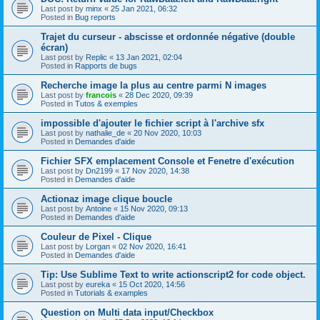
Last post by
minx
«
25 Jan 2021, 06:32
Posted in
Bug reports
Trajet du curseur - abscisse et ordonnée négative (double
écran)
Last post by
Replic
«
13 Jan 2021, 02:04
Posted in
Rapports de bugs
Recherche image la plus au centre parmi N images
Last post by
francois
«
28 Dec 2020, 09:39
Posted in
Tutos & exemples
impossible d'ajouter le fichier script à l'archive sfx
Last post by
nathalie_de
«
20 Nov 2020, 10:03
Posted in
Demandes d'aide
Fichier SFX emplacement Console et Fenetre d'exécution
Last post by
Dn2199
«
17 Nov 2020, 14:38
Posted in
Demandes d'aide
Actionaz image clique boucle
Last post by
Antoine
«
15 Nov 2020, 09:13
Posted in
Demandes d'aide
Couleur de Pixel - Clique
Last post by
Lorgan
«
02 Nov 2020, 16:41
Posted in
Demandes d'aide
Tip: Use Sublime Text to write actionscript2 for code object.
Last post by
eureka
«
15 Oct 2020, 14:56
Posted in
Tutorials & examples
Question on Multi data input/Checkbox