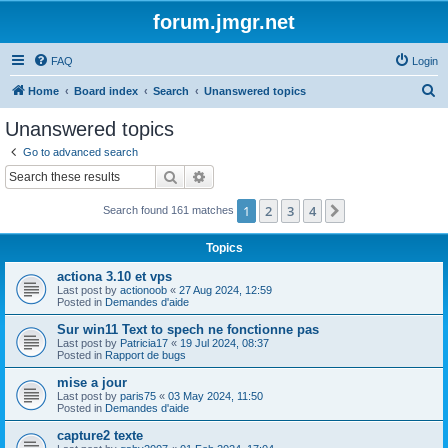
forum.jmgr.net
FAQ
Login
S
Home
Board index
Search
Unanswered topics
e
Unanswered topics
a
Go to advanced search
r
Search
Advanced search
c
1
2
3
4
Next
Search found 161 matches
h
Topics
actiona 3.10 et vps
Last post by
actionoob
«
27 Aug 2024, 12:59
Posted in
Demandes d'aide
Sur win11 Text to spech ne fonctionne pas
Last post by
Patricia17
«
19 Jul 2024, 08:37
Posted in
Rapport de bugs
mise a jour
Last post by
paris75
«
03 May 2024, 11:50
Posted in
Demandes d'aide
capture2 texte