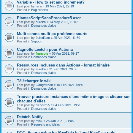
Variable - How to set and increment?
Last post by
fervi
«
19 May 2021, 22:19
Posted in
Bug reports
PlantesScriptSansProcedure5.ascr
Last post by
eureka
«
14 May 2021, 15:07
Posted in
Demandes d'aide
Multi ecrans multi pc probleme souris
Last post by
JulietRam
«
25 Apr 2021, 11:59
Posted in
Support
Cagnotte Leetchi pour Actiona
Last post by
francois
«
06 Apr 2021, 09:17
Posted in
Demandes d'aide
Ressources incluses dans Actiona - format binaire
Last post by
eureka
«
21 Feb 2021, 20:06
Posted in
Demandes d'aide
Télécharger le wiki
Last post by
Gadgetroch
«
10 Feb 2021, 09:40
Posted in
Demandes d'aide
Trouver plusieurs instances d'une même image et cliquer sur
chacune d'elles
Last post by
nicopro55
«
04 Feb 2021, 19:28
Posted in
Demandes d'aide
Detatch Notify
Last post by
minx
«
28 Jan 2021, 21:05
Posted in
Requests and ideas
DOC: Return value for RawData.left and RawData.right