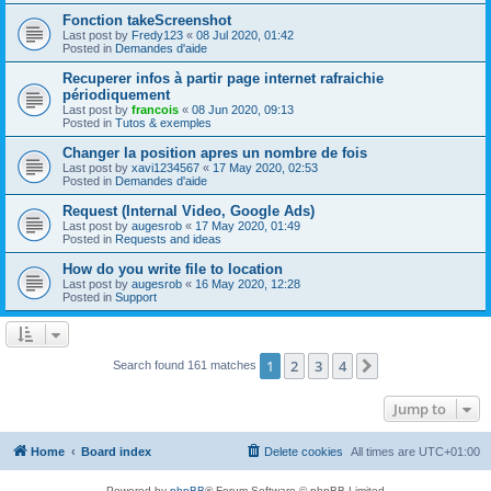
Fonction takeScreenshot
Last post by
Fredy123
«
08 Jul 2020, 01:42
Posted in
Demandes d'aide
Recuperer infos à partir page internet rafraichie
périodiquement
Last post by
francois
«
08 Jun 2020, 09:13
Posted in
Tutos & exemples
Changer la position apres un nombre de fois
Last post by
xavi1234567
«
17 May 2020, 02:53
Posted in
Demandes d'aide
Request (Internal Video, Google Ads)
Last post by
augesrob
«
17 May 2020, 01:49
Posted in
Requests and ideas
How do you write file to location
Last post by
augesrob
«
16 May 2020, 12:28
Posted in
Support
1
2
3
4
Next
Search found 161 matches
Jump to
Home
Board index
Delete cookies
All times are
UTC+01:00
Powered by
phpBB
® Forum Software © phpBB Limited