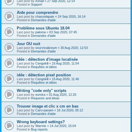
Last post by
ironail
«
27 Sep 2020, 12:14
Posted in
Support
Aide pour comprendre
Last post by
chasselapaix
«
24 Sep 2020, 16:14
Posted in
Demandes d'aide
Problème sous Ubuntu 18.04
Last post by
paloma
«
03 Sep 2020, 07:45
Posted in
Demandes d'aide
Jour OU nuit
Last post by
seurvivalizeum
«
30 Aug 2020, 12:53
Posted in
Demandes d'aide
idée : détection d'image localisée
Last post by
Cengokill
«
15 Aug 2020, 11:54
Posted in
Requêtes et idées
idée : détection pixel position
Last post by
Cengokill
«
15 Aug 2020, 11:46
Posted in
Requêtes et idées
Writing "code only" scripts
Last post by
eureka
«
01 Aug 2020, 12:25
Posted in
Requests and ideas
Trouver image et clic x cm en bas
Last post by
Caro-panam
«
16 Jul 2020, 05:12
Posted in
Demandes d'aide
Wrong keyboard settings?
Last post by
Warmix
«
14 Jul 2020, 15:04
Posted in
Bug reports