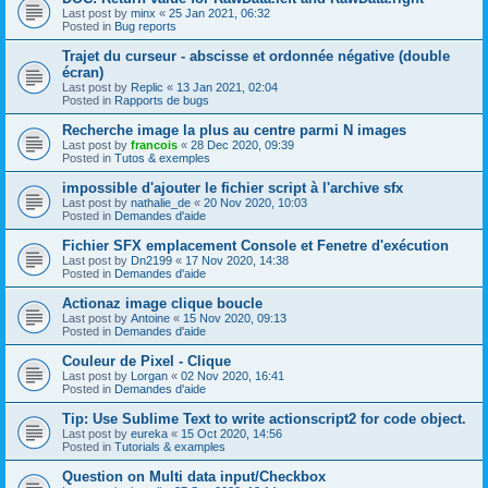
Last post by
minx
«
25 Jan 2021, 06:32
Posted in
Bug reports
Trajet du curseur - abscisse et ordonnée négative (double
écran)
Last post by
Replic
«
13 Jan 2021, 02:04
Posted in
Rapports de bugs
Recherche image la plus au centre parmi N images
Last post by
francois
«
28 Dec 2020, 09:39
Posted in
Tutos & exemples
impossible d'ajouter le fichier script à l'archive sfx
Last post by
nathalie_de
«
20 Nov 2020, 10:03
Posted in
Demandes d'aide
Fichier SFX emplacement Console et Fenetre d'exécution
Last post by
Dn2199
«
17 Nov 2020, 14:38
Posted in
Demandes d'aide
Actionaz image clique boucle
Last post by
Antoine
«
15 Nov 2020, 09:13
Posted in
Demandes d'aide
Couleur de Pixel - Clique
Last post by
Lorgan
«
02 Nov 2020, 16:41
Posted in
Demandes d'aide
Tip: Use Sublime Text to write actionscript2 for code object.
Last post by
eureka
«
15 Oct 2020, 14:56
Posted in
Tutorials & examples
Question on Multi data input/Checkbox