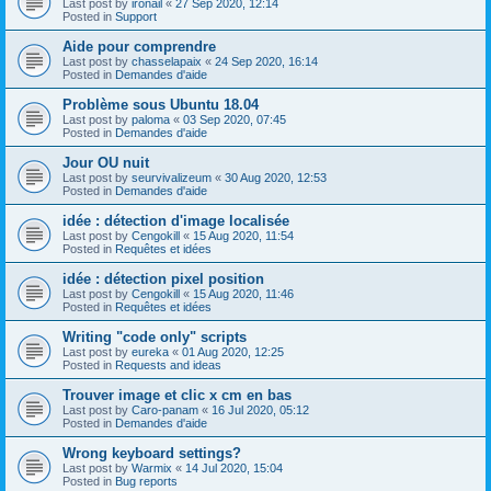
Last post by
ironail
«
27 Sep 2020, 12:14
Posted in
Support
Aide pour comprendre
Last post by
chasselapaix
«
24 Sep 2020, 16:14
Posted in
Demandes d'aide
Problème sous Ubuntu 18.04
Last post by
paloma
«
03 Sep 2020, 07:45
Posted in
Demandes d'aide
Jour OU nuit
Last post by
seurvivalizeum
«
30 Aug 2020, 12:53
Posted in
Demandes d'aide
idée : détection d'image localisée
Last post by
Cengokill
«
15 Aug 2020, 11:54
Posted in
Requêtes et idées
idée : détection pixel position
Last post by
Cengokill
«
15 Aug 2020, 11:46
Posted in
Requêtes et idées
Writing "code only" scripts
Last post by
eureka
«
01 Aug 2020, 12:25
Posted in
Requests and ideas
Trouver image et clic x cm en bas
Last post by
Caro-panam
«
16 Jul 2020, 05:12
Posted in
Demandes d'aide
Wrong keyboard settings?
Last post by
Warmix
«
14 Jul 2020, 15:04
Posted in
Bug reports