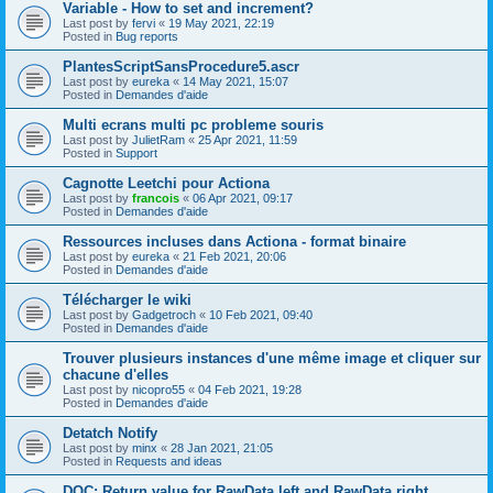
Variable - How to set and increment?
Last post by
fervi
«
19 May 2021, 22:19
Posted in
Bug reports
PlantesScriptSansProcedure5.ascr
Last post by
eureka
«
14 May 2021, 15:07
Posted in
Demandes d'aide
Multi ecrans multi pc probleme souris
Last post by
JulietRam
«
25 Apr 2021, 11:59
Posted in
Support
Cagnotte Leetchi pour Actiona
Last post by
francois
«
06 Apr 2021, 09:17
Posted in
Demandes d'aide
Ressources incluses dans Actiona - format binaire
Last post by
eureka
«
21 Feb 2021, 20:06
Posted in
Demandes d'aide
Télécharger le wiki
Last post by
Gadgetroch
«
10 Feb 2021, 09:40
Posted in
Demandes d'aide
Trouver plusieurs instances d'une même image et cliquer sur
chacune d'elles
Last post by
nicopro55
«
04 Feb 2021, 19:28
Posted in
Demandes d'aide
Detatch Notify
Last post by
minx
«
28 Jan 2021, 21:05
Posted in
Requests and ideas
DOC: Return value for RawData.left and RawData.right