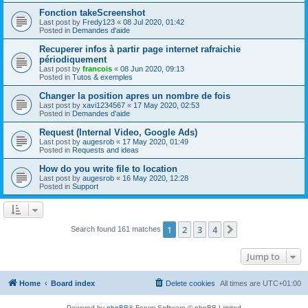
Fonction takeScreenshot
Last post by
Fredy123
«
08 Jul 2020, 01:42
Posted in
Demandes d'aide
Recuperer infos à partir page internet rafraichie
périodiquement
Last post by
francois
«
08 Jun 2020, 09:13
Posted in
Tutos & exemples
Changer la position apres un nombre de fois
Last post by
xavi1234567
«
17 May 2020, 02:53
Posted in
Demandes d'aide
Request (Internal Video, Google Ads)
Last post by
augesrob
«
17 May 2020, 01:49
Posted in
Requests and ideas
How do you write file to location
Last post by
augesrob
«
16 May 2020, 12:28
Posted in
Support
1
2
3
4
Next
Search found 161 matches
Jump to
Home
Board index
Delete cookies
All times are
UTC+01:00
Powered by
phpBB
® Forum Software © phpBB Limited