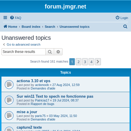
forum.jmgr.net
FAQ
Login
S
Home
Board index
Search
Unanswered topics
e
Unanswered topics
a
Go to advanced search
r
Search
Advanced search
c
1
2
3
4
Next
Search found 161 matches
h
Topics
actiona 3.10 et vps
Last post by
actionoob
«
27 Aug 2024, 12:59
Posted in
Demandes d'aide
Sur win11 Text to spech ne fonctionne pas
Last post by
Patricia17
«
19 Jul 2024, 08:37
Posted in
Rapport de bugs
mise a jour
Last post by
paris75
«
03 May 2024, 11:50
Posted in
Demandes d'aide
capture2 texte