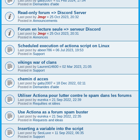
Last post by
gaby2007
«
01 Feb 2024, 17:04
Posted in
Demandes d'aide
Read-only forum => Discord Server
Last post by
Jmgr
«
25 Oct 2023, 20:32
Posted in
Announcements
Forum en lecture seule => serveur Discord
Last post by
Jmgr
«
25 Oct 2023, 20:31
Posted in
Annonces
Scheduled execution of actiona script on Linux
Last post by
abeer786
«
06 Jul 2023, 19:53
Posted in
Support
vikings war of clans
Last post by
Laurent14600
«
02 Mar 2023, 21:05
Posted in
Support
chemin d acces
Last post by
gaby2007
«
18 Dec 2022, 02:11
Posted in
Demandes d'aide
Utiliser Actiona pour lutter contre le spam dans les forums
Last post by
eureka
«
21 Sep 2022, 22:39
Posted in
Requêtes et idées
Use Actiona as a forum spam buster
Last post by
eureka
«
21 Sep 2022, 22:35
Posted in
Requests and ideas
Inserting a variable into the script
Last post by
SeoLuxe
«
11 Sep 2022, 06:35
Posted in
Support