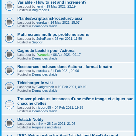
Variable - How to set and increment?
Last post by
fervi
«
19 May 2021, 22:19
Posted in
Bug reports
PlantesScriptSansProcedure5.ascr
Last post by
eureka
«
14 May 2021, 15:07
Posted in
Demandes d'aide
Multi ecrans multi pc probleme souris
Last post by
JulietRam
«
25 Apr 2021, 11:59
Posted in
Support
Cagnotte Leetchi pour Actiona
Last post by
francois
«
06 Apr 2021, 09:17
Posted in
Demandes d'aide
Ressources incluses dans Actiona - format binaire
Last post by
eureka
«
21 Feb 2021, 20:06
Posted in
Demandes d'aide
Télécharger le wiki
Last post by
Gadgetroch
«
10 Feb 2021, 09:40
Posted in
Demandes d'aide
Trouver plusieurs instances d'une même image et cliquer sur
chacune d'elles
Last post by
nicopro55
«
04 Feb 2021, 19:28
Posted in
Demandes d'aide
Detatch Notify
Last post by
minx
«
28 Jan 2021, 21:05
Posted in
Requests and ideas
DOC: Return value for RawData.left and RawData.right