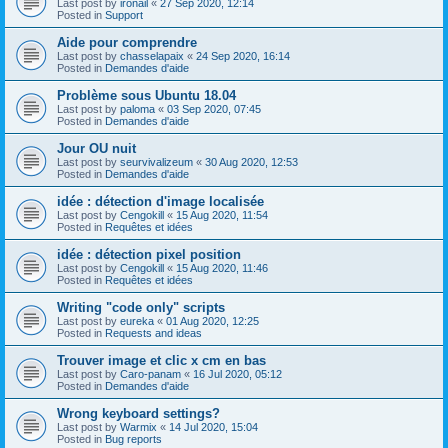
Last post by
ironail
«
27 Sep 2020, 12:14
Posted in
Support
Aide pour comprendre
Last post by
chasselapaix
«
24 Sep 2020, 16:14
Posted in
Demandes d'aide
Problème sous Ubuntu 18.04
Last post by
paloma
«
03 Sep 2020, 07:45
Posted in
Demandes d'aide
Jour OU nuit
Last post by
seurvivalizeum
«
30 Aug 2020, 12:53
Posted in
Demandes d'aide
idée : détection d'image localisée
Last post by
Cengokill
«
15 Aug 2020, 11:54
Posted in
Requêtes et idées
idée : détection pixel position
Last post by
Cengokill
«
15 Aug 2020, 11:46
Posted in
Requêtes et idées
Writing "code only" scripts
Last post by
eureka
«
01 Aug 2020, 12:25
Posted in
Requests and ideas
Trouver image et clic x cm en bas
Last post by
Caro-panam
«
16 Jul 2020, 05:12
Posted in
Demandes d'aide
Wrong keyboard settings?
Last post by
Warmix
«
14 Jul 2020, 15:04
Posted in
Bug reports