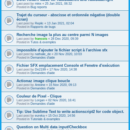
Last post by
minx
«
25 Jan 2021, 06:32
Posted in
Bug reports
Trajet du curseur - abscisse et ordonnée négative (double
écran)
Last post by
Replic
«
13 Jan 2021, 02:04
Posted in
Rapports de bugs
Recherche image la plus au centre parmi N images
Last post by
francois
«
28 Dec 2020, 09:39
Posted in
Tutos & exemples
impossible d'ajouter le fichier script à l'archive sfx
Last post by
nathalie_de
«
20 Nov 2020, 10:03
Posted in
Demandes d'aide
Fichier SFX emplacement Console et Fenetre d'exécution
Last post by
Dn2199
«
17 Nov 2020, 14:38
Posted in
Demandes d'aide
Actionaz image clique boucle
Last post by
Antoine
«
15 Nov 2020, 09:13
Posted in
Demandes d'aide
Couleur de Pixel - Clique
Last post by
Lorgan
«
02 Nov 2020, 16:41
Posted in
Demandes d'aide
Tip: Use Sublime Text to write actionscript2 for code object.
Last post by
eureka
«
15 Oct 2020, 14:56
Posted in
Tutorials & examples
Question on Multi data input/Checkbox