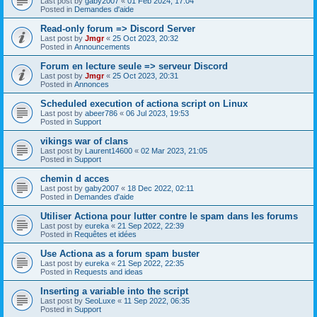
Last post by
gaby2007
«
01 Feb 2024, 17:04
Posted in
Demandes d'aide
Read-only forum => Discord Server
Last post by
Jmgr
«
25 Oct 2023, 20:32
Posted in
Announcements
Forum en lecture seule => serveur Discord
Last post by
Jmgr
«
25 Oct 2023, 20:31
Posted in
Annonces
Scheduled execution of actiona script on Linux
Last post by
abeer786
«
06 Jul 2023, 19:53
Posted in
Support
vikings war of clans
Last post by
Laurent14600
«
02 Mar 2023, 21:05
Posted in
Support
chemin d acces
Last post by
gaby2007
«
18 Dec 2022, 02:11
Posted in
Demandes d'aide
Utiliser Actiona pour lutter contre le spam dans les forums
Last post by
eureka
«
21 Sep 2022, 22:39
Posted in
Requêtes et idées
Use Actiona as a forum spam buster
Last post by
eureka
«
21 Sep 2022, 22:35
Posted in
Requests and ideas
Inserting a variable into the script
Last post by
SeoLuxe
«
11 Sep 2022, 06:35
Posted in
Support