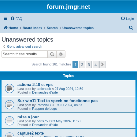
forum.jmgr.net
FAQ
Login
S
Home
Board index
Search
Unanswered topics
e
Unanswered topics
a
Go to advanced search
r
Search
Advanced search
c
1
2
3
4
Next
Search found 161 matches
h
Topics
actiona 3.10 et vps
Last post by
actionoob
«
27 Aug 2024, 12:59
Posted in
Demandes d'aide
Sur win11 Text to spech ne fonctionne pas
Last post by
Patricia17
«
19 Jul 2024, 08:37
Posted in
Rapport de bugs
mise a jour
Last post by
paris75
«
03 May 2024, 11:50
Posted in
Demandes d'aide
capture2 texte