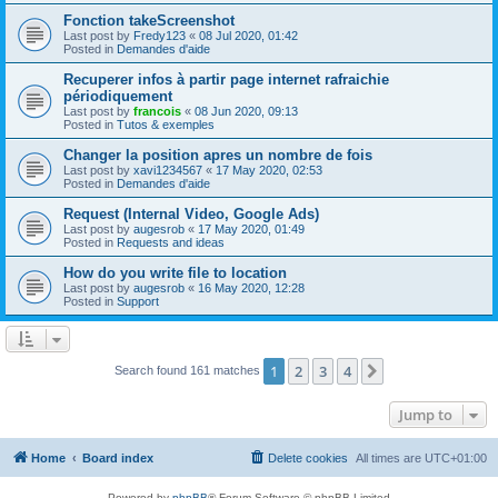
Fonction takeScreenshot
Last post by
Fredy123
«
08 Jul 2020, 01:42
Posted in
Demandes d'aide
Recuperer infos à partir page internet rafraichie
périodiquement
Last post by
francois
«
08 Jun 2020, 09:13
Posted in
Tutos & exemples
Changer la position apres un nombre de fois
Last post by
xavi1234567
«
17 May 2020, 02:53
Posted in
Demandes d'aide
Request (Internal Video, Google Ads)
Last post by
augesrob
«
17 May 2020, 01:49
Posted in
Requests and ideas
How do you write file to location
Last post by
augesrob
«
16 May 2020, 12:28
Posted in
Support
1
2
3
4
Next
Search found 161 matches
Jump to
Home
Board index
Delete cookies
All times are
UTC+01:00
Powered by
phpBB
® Forum Software © phpBB Limited