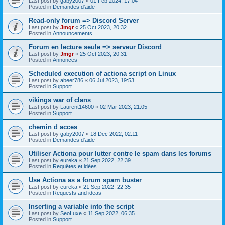
Last post by
gaby2007
«
01 Feb 2024, 17:04
Posted in
Demandes d'aide
Read-only forum => Discord Server
Last post by
Jmgr
«
25 Oct 2023, 20:32
Posted in
Announcements
Forum en lecture seule => serveur Discord
Last post by
Jmgr
«
25 Oct 2023, 20:31
Posted in
Annonces
Scheduled execution of actiona script on Linux
Last post by
abeer786
«
06 Jul 2023, 19:53
Posted in
Support
vikings war of clans
Last post by
Laurent14600
«
02 Mar 2023, 21:05
Posted in
Support
chemin d acces
Last post by
gaby2007
«
18 Dec 2022, 02:11
Posted in
Demandes d'aide
Utiliser Actiona pour lutter contre le spam dans les forums
Last post by
eureka
«
21 Sep 2022, 22:39
Posted in
Requêtes et idées
Use Actiona as a forum spam buster
Last post by
eureka
«
21 Sep 2022, 22:35
Posted in
Requests and ideas
Inserting a variable into the script
Last post by
SeoLuxe
«
11 Sep 2022, 06:35
Posted in
Support