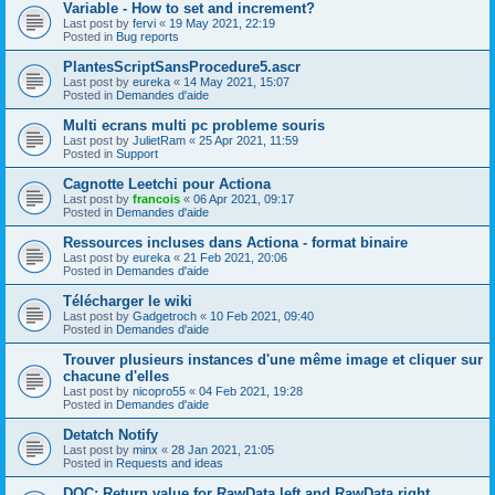
Variable - How to set and increment?
Last post by
fervi
«
19 May 2021, 22:19
Posted in
Bug reports
PlantesScriptSansProcedure5.ascr
Last post by
eureka
«
14 May 2021, 15:07
Posted in
Demandes d'aide
Multi ecrans multi pc probleme souris
Last post by
JulietRam
«
25 Apr 2021, 11:59
Posted in
Support
Cagnotte Leetchi pour Actiona
Last post by
francois
«
06 Apr 2021, 09:17
Posted in
Demandes d'aide
Ressources incluses dans Actiona - format binaire
Last post by
eureka
«
21 Feb 2021, 20:06
Posted in
Demandes d'aide
Télécharger le wiki
Last post by
Gadgetroch
«
10 Feb 2021, 09:40
Posted in
Demandes d'aide
Trouver plusieurs instances d'une même image et cliquer sur
chacune d'elles
Last post by
nicopro55
«
04 Feb 2021, 19:28
Posted in
Demandes d'aide
Detatch Notify
Last post by
minx
«
28 Jan 2021, 21:05
Posted in
Requests and ideas
DOC: Return value for RawData.left and RawData.right