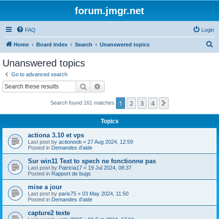
forum.jmgr.net
FAQ
Login
S
Home
Board index
Search
Unanswered topics
e
Unanswered topics
a
Go to advanced search
r
Search
Advanced search
c
1
2
3
4
Next
Search found 161 matches
h
Topics
actiona 3.10 et vps
Last post by
actionoob
«
27 Aug 2024, 12:59
Posted in
Demandes d'aide
Sur win11 Text to spech ne fonctionne pas
Last post by
Patricia17
«
19 Jul 2024, 08:37
Posted in
Rapport de bugs
mise a jour
Last post by
paris75
«
03 May 2024, 11:50
Posted in
Demandes d'aide
capture2 texte