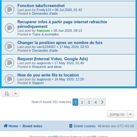
Fonction takeScreenshot
Last post by
Fredy123
«
08 Jul 2020, 01:42
Posted in
Demandes d'aide
Recuperer infos à partir page internet rafraichie
périodiquement
Last post by
francois
«
08 Jun 2020, 09:13
Posted in
Tutos & exemples
Changer la position apres un nombre de fois
Last post by
xavi1234567
«
17 May 2020, 02:53
Posted in
Demandes d'aide
Request (Internal Video, Google Ads)
Last post by
augesrob
«
17 May 2020, 01:49
Posted in
Requests and ideas
How do you write file to location
Last post by
augesrob
«
16 May 2020, 12:28
Posted in
Support
1
2
3
4
Next
Search found 161 matches
Jump to
Home
Board index
Delete cookies
All times are
UTC+01:00
Powered by
phpBB
® Forum Software © phpBB Limited