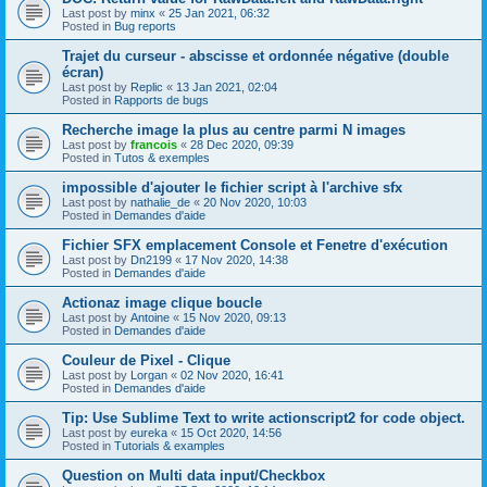
Last post by
minx
«
25 Jan 2021, 06:32
Posted in
Bug reports
Trajet du curseur - abscisse et ordonnée négative (double
écran)
Last post by
Replic
«
13 Jan 2021, 02:04
Posted in
Rapports de bugs
Recherche image la plus au centre parmi N images
Last post by
francois
«
28 Dec 2020, 09:39
Posted in
Tutos & exemples
impossible d'ajouter le fichier script à l'archive sfx
Last post by
nathalie_de
«
20 Nov 2020, 10:03
Posted in
Demandes d'aide
Fichier SFX emplacement Console et Fenetre d'exécution
Last post by
Dn2199
«
17 Nov 2020, 14:38
Posted in
Demandes d'aide
Actionaz image clique boucle
Last post by
Antoine
«
15 Nov 2020, 09:13
Posted in
Demandes d'aide
Couleur de Pixel - Clique
Last post by
Lorgan
«
02 Nov 2020, 16:41
Posted in
Demandes d'aide
Tip: Use Sublime Text to write actionscript2 for code object.
Last post by
eureka
«
15 Oct 2020, 14:56
Posted in
Tutorials & examples
Question on Multi data input/Checkbox