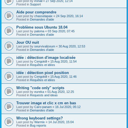
Last post by
ironail
«
27 Sep 2020, 12:14
Posted in
Support
Aide pour comprendre
Last post by
chasselapaix
«
24 Sep 2020, 16:14
Posted in
Demandes d'aide
Problème sous Ubuntu 18.04
Last post by
paloma
«
03 Sep 2020, 07:45
Posted in
Demandes d'aide
Jour OU nuit
Last post by
seurvivalizeum
«
30 Aug 2020, 12:53
Posted in
Demandes d'aide
idée : détection d'image localisée
Last post by
Cengokill
«
15 Aug 2020, 11:54
Posted in
Requêtes et idées
idée : détection pixel position
Last post by
Cengokill
«
15 Aug 2020, 11:46
Posted in
Requêtes et idées
Writing "code only" scripts
Last post by
eureka
«
01 Aug 2020, 12:25
Posted in
Requests and ideas
Trouver image et clic x cm en bas
Last post by
Caro-panam
«
16 Jul 2020, 05:12
Posted in
Demandes d'aide
Wrong keyboard settings?
Last post by
Warmix
«
14 Jul 2020, 15:04
Posted in
Bug reports