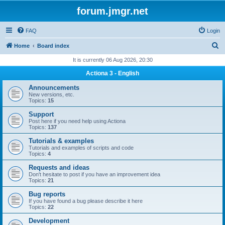
forum.jmgr.net
FAQ
Login
S
Home
Board index
e
It is currently 06 Aug 2026, 20:30
a
Actiona 3 - English
r
Announcements
c
New versions, etc.
Topics:
15
h
Support
Post here if you need help using Actiona
Topics:
137
Tutorials & examples
Tutorials and examples of scripts and code
Topics:
4
Requests and ideas
Don't hesitate to post if you have an improvement idea
Topics:
21
Bug reports
If you have found a bug please describe it here
Topics:
22
Development