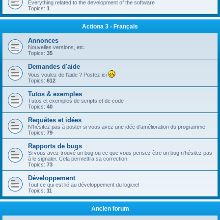
Everything related to the development of the software
Topics:
1
Actiona 3 - Français
Annonces
Nouvelles versions, etc.
Topics:
35
Demandes d'aide
Vous voulez de l'aide ? Postez ici
Topics:
612
Tutos & exemples
Tutos et exemples de scripts et de code
Topics:
40
Requêtes et idées
N'hésitez pas à poster si vous avez une idée d'amélioration du programme
Topics:
79
Rapports de bugs
Si vous avez trouvé un bug ou ce que vous pensez être un bug n'hésitez pas
à le signaler. Cela permettra sa correction.
Topics:
73
Développement
Tout ce qui est lié au développement du logiciel
Topics:
11
Ancien forum