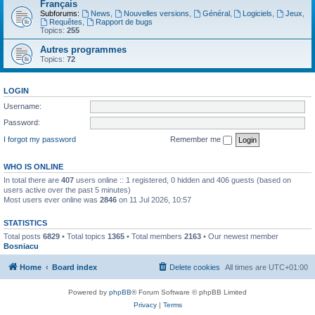
Français
Subforums:
News
,
Nouvelles versions
,
Général
,
Logiciels
,
Jeux
,
Requêtes
,
Rapport de bugs
Topics:
255
Autres programmes
Topics:
72
LOGIN
Username:
Password:
I forgot my password
Remember me
WHO IS ONLINE
In total there are
407
users online :: 1 registered, 0 hidden and 406 guests (based on
users active over the past 5 minutes)
Most users ever online was
2846
on 11 Jul 2026, 10:57
STATISTICS
Total posts
6829
• Total topics
1365
• Total members
2163
• Our newest member
Bosniacu
Home
Board index
Delete cookies
All times are
UTC+01:00
Powered by
phpBB
® Forum Software © phpBB Limited
Privacy
|
Terms