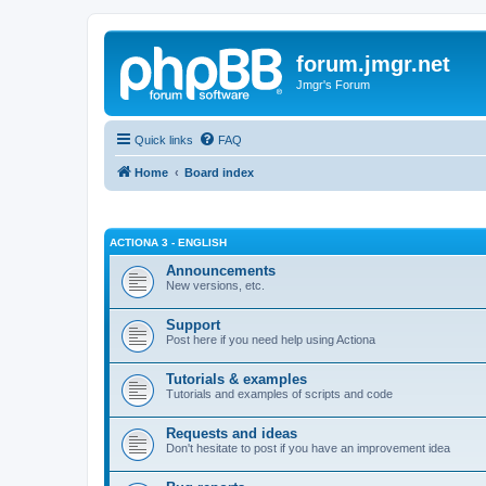
forum.jmgr.net
Jmgr's Forum
Quick links
FAQ
Home
Board index
ACTIONA 3 - ENGLISH
Announcements
New versions, etc.
Support
Post here if you need help using Actiona
Tutorials & examples
Tutorials and examples of scripts and code
Requests and ideas
Don't hesitate to post if you have an improvement idea