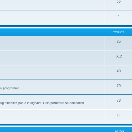
22
1
TOPICS
35
612
40
79
n du programme
73
 n'hésitez pas à le signaler. Cela permettra sa correction.
11
TOPICS