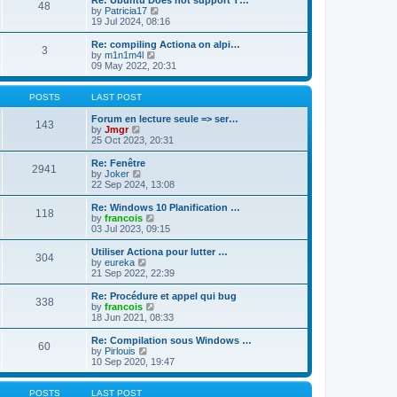
Re: Ubuntu Does not support T…
t
t
48
a
t
V
by
Patricia17
p
t
h
i
19 Jul 2024, 08:16
o
e
e
e
s
s
l
w
Re: compiling Actiona on alpi…
t
t
3
a
t
V
by
m1n1m4l
p
t
h
i
09 May 2022, 20:31
o
e
e
e
s
s
l
w
t
t
a
t
POSTS
LAST POST
p
t
h
o
e
e
Forum en lecture seule => ser…
143
s
s
V
l
by
Jmgr
t
t
i
a
25 Oct 2023, 20:31
p
e
t
o
w
e
Re: Fenêtre
2941
s
t
s
V
by
Joker
t
h
t
i
22 Sep 2024, 13:08
e
p
e
l
o
w
Re: Windows 10 Planification …
118
a
s
t
V
by
francois
t
t
h
i
03 Jul 2023, 09:15
e
e
e
s
l
w
Utiliser Actiona pour lutter …
t
304
a
t
V
by
eureka
p
t
h
i
21 Sep 2022, 22:39
o
e
e
e
s
s
l
w
Re: Procédure et appel qui bug
t
t
338
a
t
V
by
francois
p
t
h
i
18 Jun 2021, 08:33
o
e
e
e
s
s
l
w
Re: Compilation sous Windows …
t
t
60
a
t
V
by
Pirlouis
p
t
h
i
10 Sep 2020, 19:47
o
e
e
e
s
s
l
w
t
t
a
t
POSTS
LAST POST