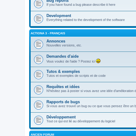
Bug reports
If you have found a bug please describe it here
Development
Everything related to the development of the software
ACTIONA 3 - FRANÇAIS
Annonces
Nouvelles versions, etc.
Demandes d'aide
Vous voulez de l'aide ? Postez ici
Tutos & exemples
Tutos et exemples de scripts et de code
Requêtes et idées
N'hésitez pas à poster si vous avez une idée d'amélioratio
Rapports de bugs
Si vous avez trouvé un bug ou ce que vous pensez être un bug
Développement
Tout ce qui est lié au développement du logiciel
ANCIEN FORUM