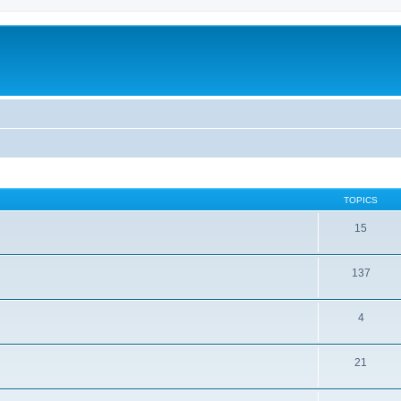
TOPICS
15
137
4
21