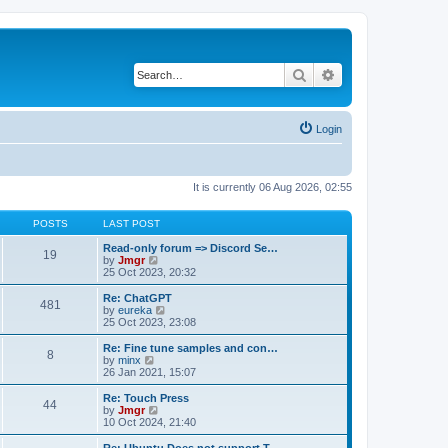
Search
Advanced search
Login
It is currently 06 Aug 2026, 02:55
POSTS
LAST POST
Read-only forum => Discord Se…
19
V
by
Jmgr
i
25 Oct 2023, 20:32
e
w
Re: ChatGPT
481
t
V
by
eureka
h
i
25 Oct 2023, 23:08
e
e
l
w
Re: Fine tune samples and con…
8
a
t
V
by
minx
t
h
i
26 Jan 2021, 15:07
e
e
e
s
l
w
Re: Touch Press
t
44
a
t
V
by
Jmgr
p
t
h
i
10 Oct 2024, 21:40
o
e
e
e
s
s
l
w