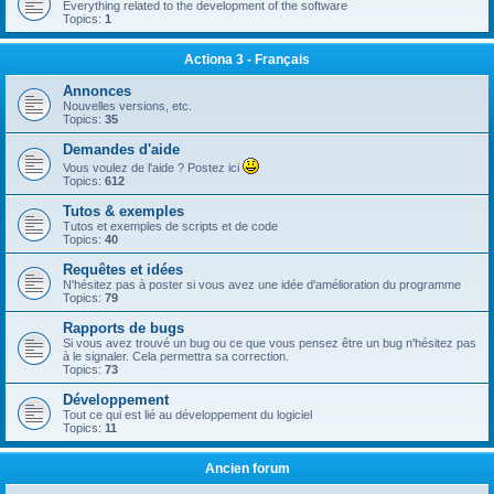
Everything related to the development of the software
Topics:
1
Actiona 3 - Français
Annonces
Nouvelles versions, etc.
Topics:
35
Demandes d'aide
Vous voulez de l'aide ? Postez ici
Topics:
612
Tutos & exemples
Tutos et exemples de scripts et de code
Topics:
40
Requêtes et idées
N'hésitez pas à poster si vous avez une idée d'amélioration du programme
Topics:
79
Rapports de bugs
Si vous avez trouvé un bug ou ce que vous pensez être un bug n'hésitez pas
à le signaler. Cela permettra sa correction.
Topics:
73
Développement
Tout ce qui est lié au développement du logiciel
Topics:
11
Ancien forum