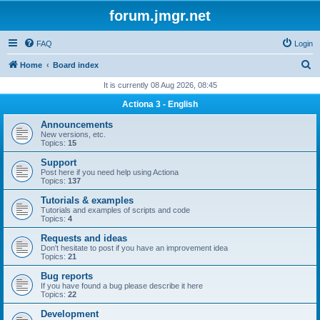
forum.jmgr.net
FAQ
Login
S
Home
Board index
e
It is currently 08 Aug 2026, 08:45
a
Actiona 3 - English
r
Announcements
c
New versions, etc.
Topics:
15
h
Support
Post here if you need help using Actiona
Topics:
137
Tutorials & examples
Tutorials and examples of scripts and code
Topics:
4
Requests and ideas
Don't hesitate to post if you have an improvement idea
Topics:
21
Bug reports
If you have found a bug please describe it here
Topics:
22
Development