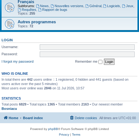
Français
Subforums:
News
,
Nouvelles versions
,
Général
,
Logiciels
,
Jeux
,
Requêtes
,
Rapport de bugs
Topics:
255
Autres programmes
Topics:
72
LOGIN
Username:
Password:
I forgot my password
Remember me
WHO IS ONLINE
In total there are
442
users online :: 1 registered, 0 hidden and 441 guests (based on
users active over the past 5 minutes)
Most users ever online was
2846
on 11 Jul 2026, 10:57
STATISTICS
Total posts
6829
• Total topics
1365
• Total members
2163
• Our newest member
Bosniacu
Home
Board index
Delete cookies
All times are
UTC+01:00
Powered by
phpBB
® Forum Software © phpBB Limited
Privacy
|
Terms