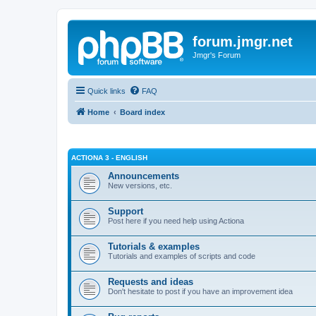
forum.jmgr.net
Jmgr's Forum
Quick links
FAQ
Home
Board index
ACTIONA 3 - ENGLISH
Announcements
New versions, etc.
Support
Post here if you need help using Actiona
Tutorials & examples
Tutorials and examples of scripts and code
Requests and ideas
Don't hesitate to post if you have an improvement idea