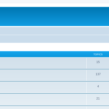
TOPICS
15
137
4
21