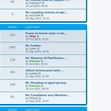
Re: Ubuntu Does not support T…
t
t
48
a
t
V
by
Patricia17
p
t
h
i
19 Jul 2024, 08:16
o
e
e
e
s
s
l
w
Re: compiling Actiona on alpi…
t
t
3
a
t
V
by
m1n1m4l
p
t
h
i
09 May 2022, 20:31
o
e
e
e
s
s
l
w
t
t
a
t
POSTS
LAST POST
p
t
h
o
e
e
Forum en lecture seule => ser…
143
s
s
V
l
by
Jmgr
t
t
i
a
25 Oct 2023, 20:31
p
e
t
o
w
e
Re: Fenêtre
2941
s
t
s
V
by
Joker
t
h
t
i
22 Sep 2024, 13:08
e
p
e
l
o
w
Re: Windows 10 Planification …
118
a
s
t
V
by
francois
t
t
h
i
03 Jul 2023, 09:15
e
e
e
s
l
w
Utiliser Actiona pour lutter …
t
304
a
t
V
by
eureka
p
t
h
i
21 Sep 2022, 22:39
o
e
e
e
s
s
l
w
Re: Procédure et appel qui bug
t
t
338
a
t
V
by
francois
p
t
h
i
18 Jun 2021, 08:33
o
e
e
e
s
s
l
w
Re: Compilation sous Windows …
t
t
60
a
t
V
by
Pirlouis
p
t
h
i
10 Sep 2020, 19:47
o
e
e
e
s
s
l
w
t
t
a
t
POSTS
LAST POST