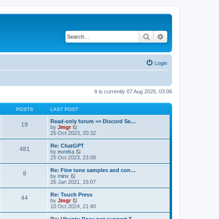
Search
Advanced search
Login
It is currently 07 Aug 2026, 03:06
POSTS
LAST POST
Read-only forum => Discord Se…
19
V
by
Jmgr
i
25 Oct 2023, 20:32
e
w
Re: ChatGPT
481
t
V
by
eureka
h
i
25 Oct 2023, 23:08
e
e
l
w
Re: Fine tune samples and con…
8
a
t
V
by
minx
t
h
i
26 Jan 2021, 15:07
e
e
e
s
l
w
Re: Touch Press
t
44
a
t
V
by
Jmgr
p
t
h
i
10 Oct 2024, 21:40
o
e
e
e
s
s
l
w