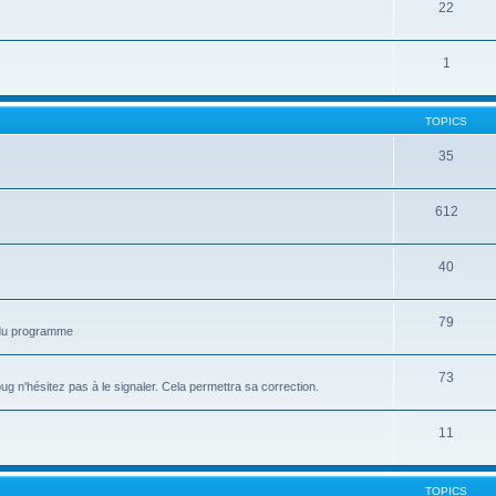
22
1
TOPICS
35
612
40
79
n du programme
73
 n'hésitez pas à le signaler. Cela permettra sa correction.
11
TOPICS