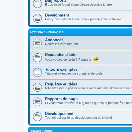
Bug reports
If you have found a bug please describe it here
Development
Everything related to the development of the software
ACTIONA 3 - FRANÇAIS
Annonces
Nouvelles versions, etc.
Demandes d'aide
Vous voulez de l'aide ? Postez ici
Tutos & exemples
Tutos et exemples de scripts et de code
Requêtes et idées
N'hésitez pas à poster si vous avez une idée d'amélioratio
Rapports de bugs
Si vous avez trouvé un bug ou ce que vous pensez être un bug
Développement
Tout ce qui est lié au développement du logiciel
ANCIEN FORUM