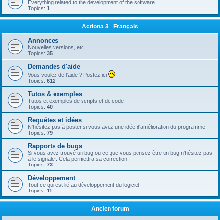
Everything related to the development of the software
Topics:
1
Actiona 3 - Français
Annonces
Nouvelles versions, etc.
Topics:
35
Demandes d'aide
Vous voulez de l'aide ? Postez ici
Topics:
612
Tutos & exemples
Tutos et exemples de scripts et de code
Topics:
40
Requêtes et idées
N'hésitez pas à poster si vous avez une idée d'amélioration du programme
Topics:
79
Rapports de bugs
Si vous avez trouvé un bug ou ce que vous pensez être un bug n'hésitez pas
à le signaler. Cela permettra sa correction.
Topics:
73
Développement
Tout ce qui est lié au développement du logiciel
Topics:
11
Ancien forum