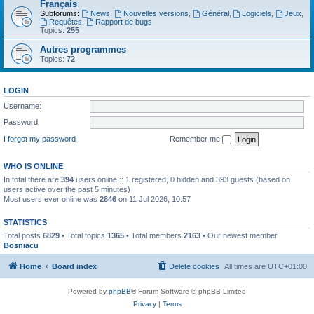
Français
Subforums:
News
,
Nouvelles versions
,
Général
,
Logiciels
,
Jeux
,
Requêtes
,
Rapport de bugs
Topics:
255
Autres programmes
Topics:
72
LOGIN
Username:
Password:
I forgot my password
Remember me
WHO IS ONLINE
In total there are
394
users online :: 1 registered, 0 hidden and 393 guests (based on
users active over the past 5 minutes)
Most users ever online was
2846
on 11 Jul 2026, 10:57
STATISTICS
Total posts
6829
• Total topics
1365
• Total members
2163
• Our newest member
Bosniacu
Home
Board index
Delete cookies
All times are
UTC+01:00
Powered by
phpBB
® Forum Software © phpBB Limited
Privacy
|
Terms