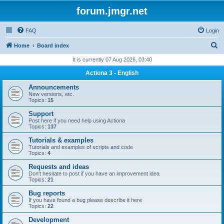
forum.jmgr.net
FAQ
Login
S
Home
Board index
e
It is currently 07 Aug 2026, 03:40
a
Actiona 3 - English
r
Announcements
c
New versions, etc.
Topics:
15
h
Support
Post here if you need help using Actiona
Topics:
137
Tutorials & examples
Tutorials and examples of scripts and code
Topics:
4
Requests and ideas
Don't hesitate to post if you have an improvement idea
Topics:
21
Bug reports
If you have found a bug please describe it here
Topics:
22
Development