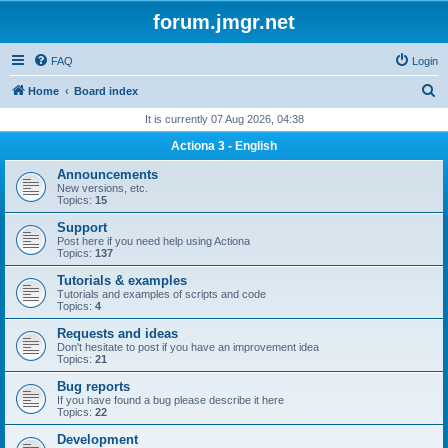
forum.jmgr.net
FAQ
Login
S
Home
Board index
e
It is currently 07 Aug 2026, 04:38
a
Actiona 3 - English
r
Announcements
c
New versions, etc.
Topics:
15
h
Support
Post here if you need help using Actiona
Topics:
137
Tutorials & examples
Tutorials and examples of scripts and code
Topics:
4
Requests and ideas
Don't hesitate to post if you have an improvement idea
Topics:
21
Bug reports
If you have found a bug please describe it here
Topics:
22
Development