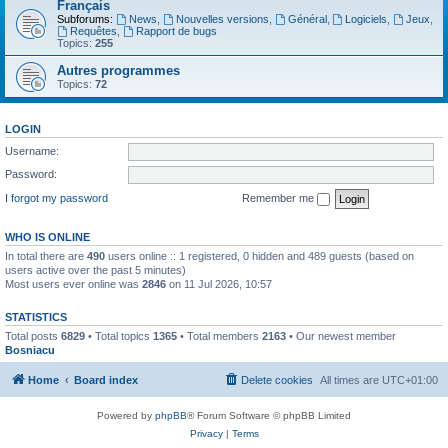
Français
Subforums:
News
,
Nouvelles versions
,
Général
,
Logiciels
,
Jeux
,
Requêtes
,
Rapport de bugs
Topics:
255
Autres programmes
Topics:
72
LOGIN
Username:
Password:
I forgot my password
Remember me
WHO IS ONLINE
In total there are
490
users online :: 1 registered, 0 hidden and 489 guests (based on
users active over the past 5 minutes)
Most users ever online was
2846
on 11 Jul 2026, 10:57
STATISTICS
Total posts
6829
• Total topics
1365
• Total members
2163
• Our newest member
Bosniacu
Home
Board index
Delete cookies
All times are
UTC+01:00
Powered by
phpBB
® Forum Software © phpBB Limited
Privacy
|
Terms